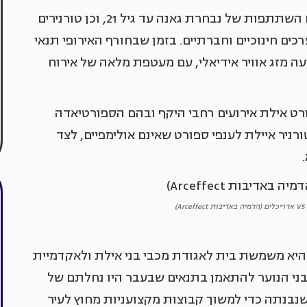
בנוסף אירחה הקריה גם טורנירים בינלאומיים, בהם השתתפות של נבחרת גאנה עד גיל 21, וכן טורנירים
כים חינוכיים וחברתיים. בזמן שבחורף האירופי תנאי
עה מזג אוויר אידיאלי, עם מעטפת מלאה של אירוח
ט אילת אירועים רחבי היקף ובהם הספורטיאדה
י וטורניר איילת לענפי ספורט שאינם אולימפיים, לצד
)
 היא משמשת בית לאגודת מכבי בני אילת ולאקדמיית
בני הנוער להתאמן בתנאים שבעבר היו נחלתם של
נבנתה כדי למשוך קבוצות מקצועניות מחוץ לעיר