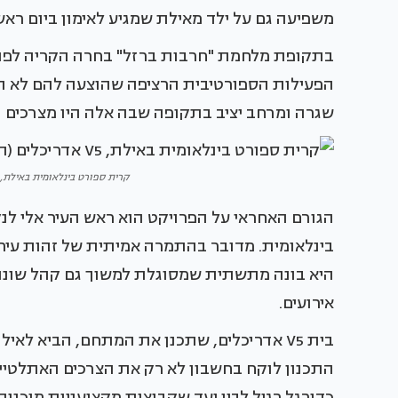
משפיעה גם על ילד מאילת שמגיע לאימון ביום ראשו
בתקופת מלחמת "חרבות ברזל" בחרה הקריה לפתוח
הפעילות הספורטיבית הרציפה שהוצעה להם לא היי
שגרה ומרחב יציב בתקופה שבה אלה היו מצרכים נד
קרית ספורט בינלאומית באילת, V5 אדריכלים (הדמיה באדיבות Arceffect
הגורם האחראי על הפרויקט הוא ראש העיר אלי לנ
בינלאומית. מדובר בהתמרה אמיתית של זהות עירו
היא בונה מתשתית שמסוגלת למשוך גם קהל שונה ל
אירועים.
בית V5 אדריכלים, שתכנן את המתחם, הביא ל
התכנון לוקח בחשבון לא רק את הצרכים האתלטיי
כדורגל רגיל לבין יעד שקבוצות מקצועניות מוכנות 