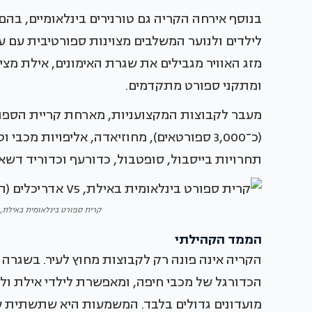
לילדים ולנוער המשלבים מצוינות ספורטיבית עם ער
מזג האוויר מגבילים את שגרת האימונים, אילת מצי
ומתקני ספורט מתקדמים.
מעבר לקבוצות המקצועניות, מארחת קריית הספור
(כ־3,000 ספורטאים), מחוזיאדה, אליפויות מכב
תחרויות בייסבול, סופטבול, כדורעף וכדוריד דשא.
קרית ספורט בינלאומית באילת, V5 אדריכלים (הדמיה באדיבות Arceffect
הממד הקהילתי
הקריה אינה פונה רק לקבוצות מחוץ לעיר. בשגרה
הכדורגל של מכבי חיפה, ומאפשרת לילדי אילת ול
מועדונים גדולים בלבד. המשמעות היא שתשתית ש