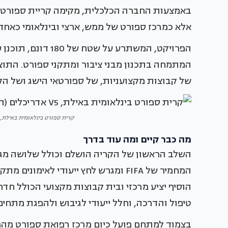
באמצעות החברה הכלכלית, מקימה קריית ספורט בי
אלא כמרכז ספורט של ממש, ארצי ובינלאומי כאחד.
המתמחה בתכנון מבני ציבור ומתקני ספורט. התו
של קבוצות מקצועניות, של ספורטאי הישג ושל הק
קרית ספורט בינלאומית באילת, V5 אדריכלים (הדמיה באדיבות Arceffect
מה כבר קיים ומה עוד בדרך
השלב הראשון של הקריה הושלם וכולל שלושה מגרש
המחמיר של FIFA ומגרש לחץ ייעודי לאי
הוסיף יציע מרכזי ובית קבוצות מקצועי הכולל חדר
טיפול והדרכה, וחלל ייעודי לגיבוש ולהפגת מתחי
בצמוד למתחם פועל כיום מרכז רפואת ספורט מהמת