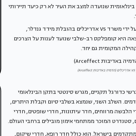
נלאומית שנועדה למצב את העיר לא רק כיעד תיירותי
הפרויקט, המשתרע על שטח של 180 דונם, תוכנן על ידי משרד V5 אדריכלים בהובלת מידד גנדלר,
צאה היא קומפלקס רב-שלבי שנועד לענות על הצרכים
הילה המקומית גם יחד.
)
י כדורגל תקניים, מגרש סינטטי בתקן הבינלאומי
מונים מתקדמים. השלב השני, שנמצא בשלבי סיום וקבלת היתרים,
י הלבשה מרווחים, חדר עיתונות, חדרי שופטים, חדרי
ם, סטנדרט המוכר ממתחמי אימון מובילים ברחבי העולם.
קדמים בישראל. הוא כולל חדר רופא, חדרי שיקום,