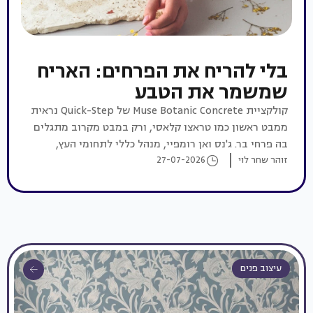
בלי להריח את הפרחים: האריח
שמשמר את הטבע
קולקציית Muse Botanic Concrete של Quick-Step נראית
ממבט ראשון כמו טראצו קלאסי, ורק במבט מקרוב מתגלים
בה פרחי בר. ג'נס ואן רומפיי, מנהל כללי לתחומי העץ,
זוהר שחר לוי
27-07-2026
הייצוא ואמריקה הלטינית (Latam) בחטיבת הרצפות של
Unilin, על הקולקציה, על השוק הישראלי ועל עתיד עיצוב
הרצפות
עיצוב פנים