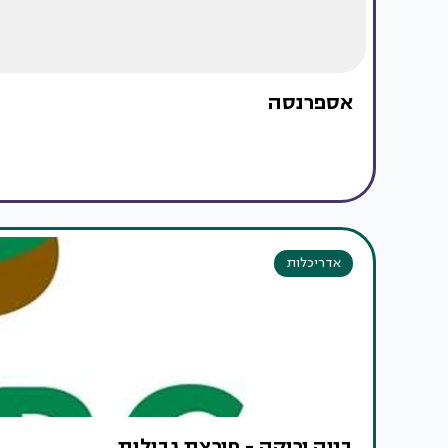
אספרנסה
אדריכלות
בניה ירוקה - פורצת גבולות