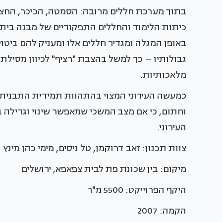
בתוך מערכת חללים מרובה: הסמטה, הכיכר, החצר.
כיתות הלימוד והחללים התפקודיים של מבנה בית 
באופן המגלה ומגדיר חללים אלו ומעניק להם ביטוי 
גבולותיו – כך למשל בהצבת "רציף" לכיוון מסילת
מלאכותיות.
כמעשה העירוני המצוי בהתהוות תמידית התבנית 
וחתום, כי אם מצב המשכי שמאפשר שינוי וגדיל
העירוני.
צוות תכנון: זאב דרוקמן, טל ניסים, מימי כהן מינץ
מיקום: בין שכונת פת לבית צפאפא, ירושלים
היקף הפרוייקט: 5500 מ"ר
הקמה: 2007