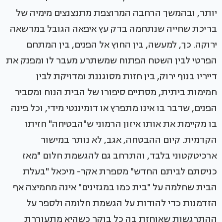
יותר, ובהמשך הרחבה המרוצפת מתנצנצים מימיה של
בריכת שחייה שנתחמה בדק עץ איפאה הגובל במדשאה
ירוקה. כך, למעשה, בין החוץ אל הפנים, בין המתחם
הפרטי לבין השטח הפתוח שמשתרע מעבר לו ומפנק את
דייריו בנוף ירוק, בין חזות מסוגננת ומדויקת לבין
חמימות ביתית, מסתיים סיפורו של הבית הנוח ומסביר
הפנים, שדבר בו אינו מתפרץ או דומיננטי מידי, וכל פינה
בו מקיימת את אותו איזון הרמוני ש"הבטיחה" חזיתו
הקדמית. קיום ההבטחה, אגב, לא נותר במישור
ארכיטקטוני בלבד, והתרחב גם להגשמת חלום "מאז
כניסתם לביתם החדש" מספרת אקר- מיכאל "בעלת
הבית שחלמה על "בית כמו במגזינים" אינה מחמיצה אף
הזדמנות כדי להודות על הגשמת חלומה ולספר על
ההתרגשות שאוחזת בה כל בוקר כשהיא מתעוררת