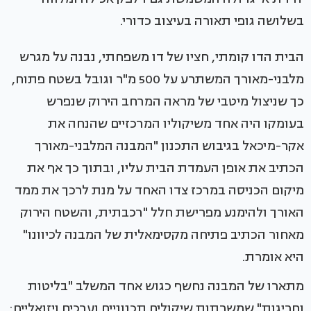
בשלושה גופי תאורה בעיצוב כדורי.
הבית הדו קומתי, חציו של דו משפחתי, נבנה על מגרש
מלבני-מאורך המשתרע על 500 מ"ר וגובל בשטח פתוח,
כך שניצול מיטבי של מראה המרחב הירוק שנפרש
בעומקו היה אחד משיקוליו המרכזיים שהנחה את
אקר-מיכאל בגיבוש התכנון "המבנה המלבני-מאורך
הכתיב את אופן העמדת הבית עליו, ובתוך כך אף את
מיקום הכניסה במרכז צדו האחד על מנת לרכך את ממד
האורך ולהימנע מפרישת חלל "רכבתית, והשטח הירוק
מאחור הכתיב פתיחה מקסימאלית של המבנה לכיוונו"
היא אומרת.
מתארו של המבנה נחשף כגוש אחד המשלב "בליטות
וחריגות" שמשרתות שיקולים תכנוניים וערכים ויזואליים: