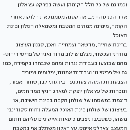
(כמו גם של כל חלל הקומה) נעשה בפרקט עץ אלון
אזור הכניסה - מבואה קטנה מסמנת את חלוקת אזורי
הקומה, מימינה ממוקם המטבח ומשמאלה הסלון ופינת
האוכל
בריכת שחייה, מדשאה וצמחייה ואכן, סגנון העיצוב
מודרני ועכשווי, מגלם שילוב מדוד ואנין של פריטי ריהוט-
מהם שבוצעו בעבודת נגרות ומהם שנבחרו בקפידה, כמו
גם של פריטי נוי ועבודות אמנות, צילומים וציורים.
הצבעוניות המהוקצעת נעה בין גווני לבן, שחור ואפור,
ונוכחות של עץ אלון יוצקת למארג הנקי ממד חמים,
דוגמת במשטחו של שולחן הקפה בפינת הישיבה, או
בעיצובו של שולחן פינת האוכל המעלה ניחוח סקנדינבי
משהו, כשסביבו ניצבים כיסאות אייקוניים עליהם חתום
המעצב צארלס איימס. עץ האלון משתלב אף במטבח