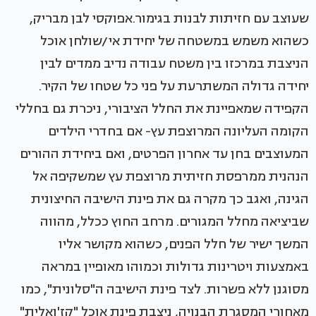
שעוצב עם חזיתות לבנות בגימור.אפוקסי לבן מבריק,
כשהוא משמש במשטחה של יחידת אי/שולחן אוכל
הניצבת במרכזו בין משטח עבודה נדיב ממדים לבין
יחידה גדולה המשתרעת על פני כל שטחו של הקיר.
הקפידה שמאפיינת את החלל הציבורי, ניכרת גם בחללי
הקומה העליונה המרוצפת עץ- אם בחדרי הילדים
המעוצבים בחן עד אחרון הפרטים, ואם ביחידת ההורים
הנהנית ממרפסת חזיתית מרוצפת עץ שמשקיפה אל
הגינה, ואגב כך מקרה גם את פינת הישיבה החיצונית
שביציאה מחלל המגורים. מרחב החוץ ככלל, מהווה
המשך ישיר של חלל הפנים, כשהוא מקושר אליו
באמצעות ויטרינות גדולות וכמוהו מאופיין במראה
מסוגנן ללא פשרות. לצד פינת הישיבה ה"סלונית", כמו
מאחורי המסגרת הבנויה, ניצבת פינת אוכל "קז'ואלית"