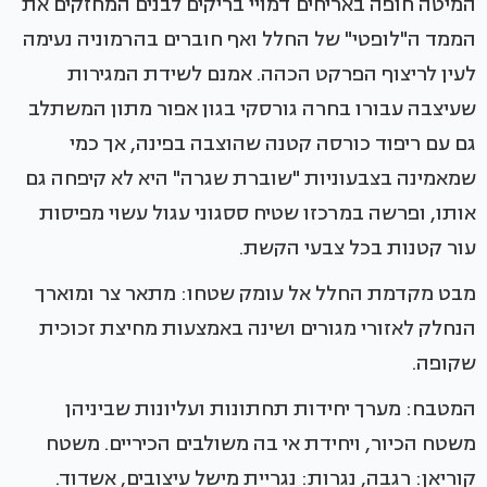
המיטה חופה באריחים דמויי בריקים לבנים המחזקים את
הממד ה"לופטי" של החלל ואף חוברים בהרמוניה נעימה
לעין לריצוף הפרקט הכהה. אמנם לשידת המגירות
שעיצבה עבורו בחרה גורסקי בגון אפור מתון המשתלב
גם עם ריפוד כורסה קטנה שהוצבה בפינה, אך כמי
שמאמינה בצבעוניות "שוברת שגרה" היא לא קיפחה גם
אותו, ופרשה במרכזו שטיח ססגוני עגול עשוי מפיסות
עור קטנות בכל צבעי הקשת.
מבט מקדמת החלל אל עומק שטחו: מתאר צר ומוארך
הנחלק לאזורי מגורים ושינה באמצעות מחיצת זכוכית
שקופה.
המטבח: מערך יחידות תחתונות ועליונות שביניהן
משטח הכיור, ויחידת אי בה משולבים הכיריים. משטח
קוריאן: רגבה, נגרות: נגריית מישל עיצובים, אשדוד.