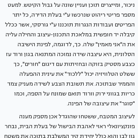
ניכור, ומייצרים תוכן ועניין שונה על גבול הקיטש. למעט
מספר פריטי ריהוט שנרכשו ע"י בעלת הדירה, כל יתר
הפריטים ועבודות הנגרות תוכננו ע"י גורסקי, אשר ככלל
קיבלה יד חופשית במלאכת התכנון-עיצוב והחילה עליה
את ה"אני מאמין" שלה. כך, לדוגמה, לפינת הישיבה
הסלונית, היא עיצבה שידה נמוכה המתנאה בגון ורוד עז
כצבע מסטיק בזוקה ובחזיתות עם דיגום "חורים", כך
ששלט הטלוויזיה יכול "ללכוד" את עינית ההפעלה
והממיר שבתוכה. את תשובת הצבע לשידה מעניק צמד
כריות בגווני ירוק וורוד תואם שמונח על הספה, וכמו
"סוגר" את עיצובה של הפינה.
לעיצוב המטבח, ששטחו שהוגדל אכן מספק מענה
פונקציונאלי ראוי לאהבת הבישול של בעלת הבית, נבחר
גון לבן והוא כולל יחידת קיר המשלבת בתוכה את משטח