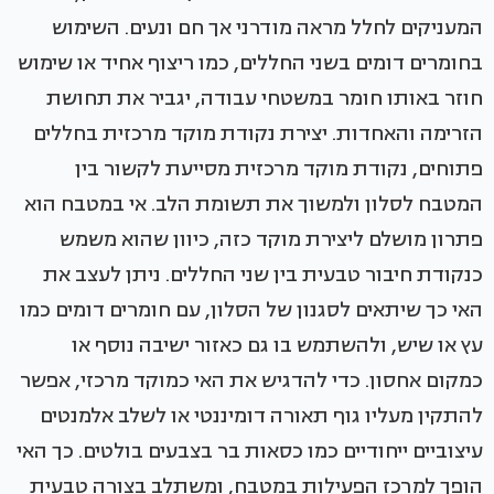
המעניקים לחלל מראה מודרני אך חם ונעים. השימוש
בחומרים דומים בשני החללים, כמו ריצוף אחיד או שימוש
חוזר באותו חומר במשטחי עבודה, יגביר את תחושת
הזרימה והאחדות. יצירת נקודת מוקד מרכזית בחללים
פתוחים, נקודת מוקד מרכזית מסייעת לקשור בין
המטבח לסלון ולמשוך את תשומת הלב. אי במטבח הוא
פתרון מושלם ליצירת מוקד כזה, כיוון שהוא משמש
כנקודת חיבור טבעית בין שני החללים. ניתן לעצב את
האי כך שיתאים לסגנון של הסלון, עם חומרים דומים כמו
עץ או שיש, ולהשתמש בו גם כאזור ישיבה נוסף או
כמקום אחסון. כדי להדגיש את האי כמוקד מרכזי, אפשר
להתקין מעליו גוף תאורה דומיננטי או לשלב אלמנטים
עיצוביים ייחודיים כמו כסאות בר בצבעים בולטים. כך האי
הופך למרכז הפעילות במטבח, ומשתלב בצורה טבעית