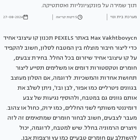
תוך שמירה על פונקציונליות ואסתטיקה.
מערכת בית ונוי
5 דקות קריאה
27-08-2024
Max Vakhtbovycn באתר PEXELS תכנון קו עיצובי אחיד
כדי ליצור חיבור מוצלח בין המטבח לסלון, חשוב להקפיד
על קו עיצובי אחיד שיזרום בכל החלל. בחירת צבעים,
חומרים וטקסטורות דומים או משלימים תסייע ליצור
תחושת אחדות והמשכיות. לדוגמה, אם הסלון מעוצב
בגוונים ניטרליים כמו אפור, לבן ובז', ניתן לשלב את
אותם גוונים גם במטבח, ולהוסיף נגיעות של צבע
דומיננטי משותף לשני החללים, כמו ירוק, כחול או צהוב.
מעבר לצבעים, חשוב לבחור חומרים שמתאימים זה לזה
ויוצרים הרמוניה בחלל. שיש למטבח, לדוגמה, יכול
להשתלב עם חומרים טבעיים כמו עץ ורצפות אבן,