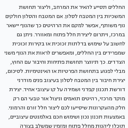
החללים תסייע להאיר את המרחב, וליצור תחושת
המשכיות בין המטבח לסלון. אם המטבח והסלון חולקים
נוף משותף, אפשר למקם את הרהיטים כך שהנוף יישאר
במרכז, ויתרום ליצירת חלל פתוח ומאוורר. ניתן גם
לחשוב על שימוש בדלתות זכוכית או בקירות זכוכית
שמפרידים בין החללים, ומאפשרים לראות את הנוף משני
הצדדים. כך תיווצר תחושת פתיחות וחיבור עם החוץ,
מבלי לפגוע בתחושת הפרטיות או האינטימיות. לסיכום,
יצירת חיבור בין המטבח לסלון בעיצוב פנים מודרני
דורשת תכנון קפדני ושמירה על קו עיצובי אחיד. יצירת
מוקד מרכזי, רהיטים תואמים וניצול אור טבעי הם רק
חלק מהעקרונות שיסייעו לכם ליצור חלל זורם והרמוני.
באמצעות תכנון נכון ושימוש חכם באלמנטים עיצוביים,
תוכלו ליהנות מחלל פתוח ומזמין שמשלב בצורה