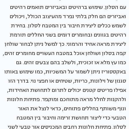
עם הסלון. שימוש ברהיטים ובאביזרים תואמים רהיטים
ואביזרים הם חלק בלתי נפרד מהעיצוב הכולל, ויכולים
לשמש ככלים ליצירת חיבור בין המטבח לסלון. בחירת
רהיטים בגוונים ובחומרים דומים בשני החללים תורמת
ליצירת מראה אחיד והרמוני. כך למשל ניתן לבחור שולחן
קפה בסלון ושולחן אוכל במטבח העשויים מחומרים זהים,
כמו עץ מלא או זכוכית, ולשלב בהם צבעים זהים. גם
באקססוריז ניתן לשמור על המשכיות, כמו שימוש באותו
סגנון של וילונות, כריות, שטיחים או חפצי נוי. בדרך הזו
אפילו פריטים קטנים יכולים לתרום לתחושת האחידות,
ולהקנות לחלל מראה מתוחכם ומוקפד. פתיחת חלונות
ונוף משותף בחללים פתוחים, כדאי לנצל את האור
הטבעי כדי ליצור תחושת זרימה וחיבור בין המטבח
לסלון. פתיחת חלונות רחבים המכניסים אור טבעי לשני