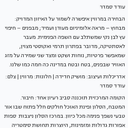
עודד סמדר
הבחירה במרווין איפשרה לשמור על האיזון המדויק:
מבחוץ – מראה אלומיניום מעודן ועמיד; מבפנים – חיפוי
עץ לבן נקי שמשתלב עם השפה הפנימית. מעבר
לאסתטיקה, מדובר בפתרון תרמי ואקוסטי מצוין,
שמאפשר פרטיות, נוחות ושקט ומצד שני שמירה על מזג
האוויר שבפנים, בטח ובטח במדינה כה חמה כמו שלנו.
אדריכלות ועיצוב: מושיק חדידה | חלונות: מרווין | צלם:
עודד סמדר
הקומה המרכזית תוכננה סביב רעיון אחד: חיבור.
המטבח, הסלון ופינת האוכל חולקים חלל פתוח שבו אור
טבעי נשפך פנימה מכל כיוון. במרכז הסלון ניצבות ספות
אפורות גדולות ומזמינות, היוצרות תחושת סימטריה