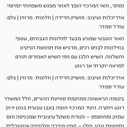
נסתר, והאי המרכזי הופך לאזור מפגש משפחתי יומיומי.
אדריכלות ועיצוב: מושיק חדידה | חלונות: מרווין | צלם:
עודד סמדר
האור הטבעי שמגיע מבעד לחלונות הגבוהים, עטוף
בווילונות לבנים רכים, מדגיש את תחושת הניקיון
והשלווה. השיש הלבן עם נימי השיש האפורים תורם
למראה יוקרתי אך רגוע.
אדריכלות ועיצוב: מושיק חדידה | חלונות: מרווין | צלם:
עודד סמדר
בקומה הראשונה ממוקמת סוויטת ההורים, חלל המשדר
רוגע ויוקרה. הקיר המרכזי חופה באבן טבעית בגוון ירוק
עמוק ומחוספס – נקודת משקל עיצובית שמכניסה חום
ותחושת טבע. מולו – קמין מודרני וטלוויזיה אינטגרלית.