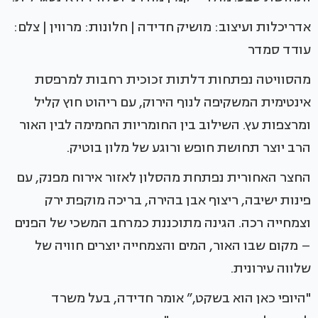
אדריכלות ועיצוב: מושיק חדידה | חלונות: מרווין | צלם:
עודד סמדר
מהסוויטה נפתחות דלתות זכוכית רחבות למרפסת
אינטימית המשקיפה לנוף הירוק, עם ריהוט חוץ קליל
ומרצפות עץ. השילוב בין החומריות החמימה לבין האור
הרב יוצר תחושת חופש ורוגע של מלון בוטיק.
החצר האחורית נפתחת מהסלון לאזור אירוח מפנק, עם
פינות ישיבה, ריצוף אבן בהירה, בריכה מוקפת ירק
וצמחייה רכה. הגינה מתוכננת כמרחב המשכי של הפנים
– מקום שבו האור, המים והצמחייה יוצרים חוויה של
שלווה עירונית.
"היופי כאן הוא בשקט,” אומר חדידה, בעל משרד