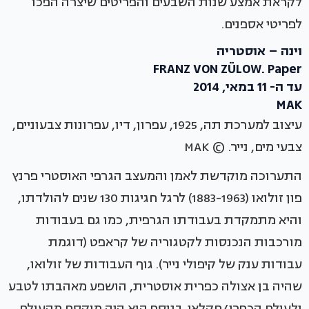
לקראת אמצע שנות השבעים והפריטים שיצרה הפכו
לפריטי אספנים.
וינה – אוסטריה
FRANZ VON ZÜLOW. Paper
עד ה- 11 במאי, 2014
MAK
עיצוב למערכת תה, 1925, עפרון, דיו, עפרונות צבעוניים,
צבעי מים, נייר. © MAK
התערוכה מוקדשת לאמן והמעצב הגרפי האוסטרי פרנץ
פון זולואו (1883-1963) לרגל חגיגות 130 שנים להולדתו,
והיא מתמקדת בעבודתו הגרפית, כמו גם בעבודות
מורכבות הנכנסות לקטגוריה של קראפט (דוגמת
עבודות ענק של קיפולי נייר). גוף העבודות של זולואו,
שהיה בן אצולה כפרית אוסטרית, הושפע מאהבתו לטבע
ולעולם הכפרי/חקלאי. בנוסף הוא היה מוקסם מהעולם