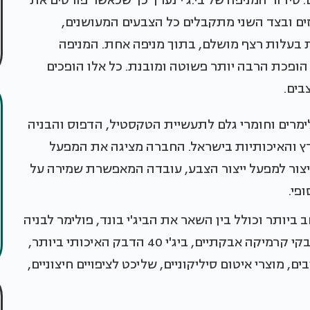
ם. סידור המניפה של בי.ג'י נערך כך שכאשר פורסים את
ים ובצד השני מתקבלים כל הצבעים המעושנים,
ת בעלות רצף מושלם, בתוך מניפה אחת. המניפה
 הופכת הרבה יותר פשוטה ומובנת. כל אלו הופכים
בים.
ולימרים וחומרי גלם לתעשיית הטקסטיל, הדפוס והבניה
רץ והאיכותיות בישראל. החברה מציגה את המפעל
ייצור למפעל ייצור הצבע, עובדה המאפשרת שמירה על
פי.
 ביותר וכולל בין השאר את הביג'י בונד, פולימר לבניה
המוכר ביותר של החברה ומיועד לחיזוק בטונים, דבקי קרמיקה אבקתיים, ביג'י 40 הדבק האיכותי ביותר,
, מוצרי איטום סיליקוניים, שליכט לציפויים חיצוניים,