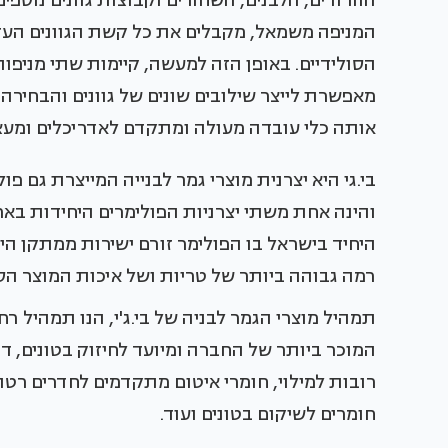
הוורודים, הלבנים, השחורים וקבוצות גוונים נוספי
המניפה משמאל, מקבלים את כל קשת הגוונים העז
הסולידיים. באופן הזה למעשה, קיימות שתי מניפו
מאפשרת לייצר שילובים שונים של גוונים והבחירה
אותה כלי עובדה מעולה ומתקדם לאדריכלים ומעצ
בי.גי היא יצרנית מוצרי גמר לבנייה המייצרת גם פ
והינה אחת משתי יצרניות הפולימרים היחידות בא
היחיד בישראל בו הפולימר זורם ישירות ממתקן ה
רמה גבוהה ביותר של טריות ושל איכות המוצר הסו
תמהיל מוצרי הגמר לבניה של בי.ג'י, הנו תמהיל רחב
רובות למילוי, חומרי איטום מתקדמים לחדרים רטובים
חומרים לשיקום בטונים ועוד.