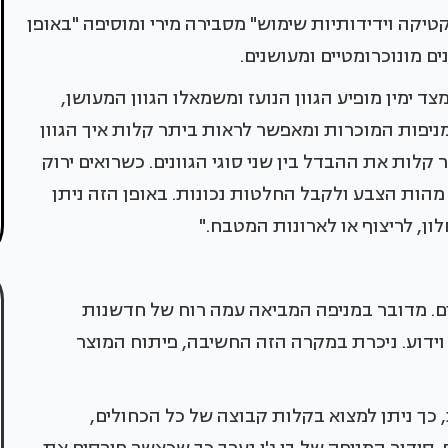
קטיקה וידידותיות שימוש" מסבירה מירי ומוסיפה "באופן
נים מונוכרומטיים ומעושנים.
ד ימין מופיע הגוון הנועז ומשמאלו הגוון המעושן,
מניפות המוכרות ומאפשר לראות ביתר קלות איך הגוון
 קלות את ההבדל בין שני סוגי הגוונים. כשרואים ירוק
ת מהות הצבע ולקבל החלטות נכונות. באופן הזה ניתן
ון, לריצוף או לארונות המטבח."
ג'י פיינט, כוללת 556 גוונים שונים. מדובר במניפה המביאה עמה רוח של חדשנות
וידוע. ניכרת במקרה הזה החשיבה, פיתוח המוצר
כך ניתן למצוא בקלות קבוצה של כל הכחולים,