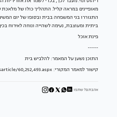
ריהוט ונוי. מעבר לכך, בכדי לשמר את אווריריות ה
מאופיינים במראה קליל. התהליך כולו של מלאכת 
התגוררו בני המשפחה בבית ובסופו של יום המשי
ביתית ומעוצבת, נעימה לשהייה ונוחה לאירוח בכי
פינת אוכל
-----
התוכן נשען על המאמר: להלביש בית
קישור למאמר המקורי: http://www.baitvenoy.co.il/newsarticle/60,252,493.aspx
אהבתם? שתפו: