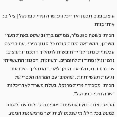
עיצוב פנים תכנון ואדריכלות: שרה ונירית פרנקל | צילום:
איתי בנית
הבית בשטח 250 מ"ר, ממוקם ברחוב שקט באחת מערי
השרון,. ההשראה היתה קודם כל סגנון כפרי , עם קריצה
עכשווית. נתנו לנו יד חופשית לתהליך התכנון והעיצוב.
זרמו וגילו פתיחות לחומרים, ורעיונות. הסגנון התעשייתי
שניכר בבית, נולד עם הזמן. לאורך התהליך נוצרו עוד
נגיעות תעשייתיות , שהטיבו עם המראה הכפרי של
הבית" מסבירה נירית פרנקל, בעלת משרד לאדריכלות
"שרה ונירית פרנקל".
הכנסנו את החוץ באמצעות ויטרינות גדולות שבולטות
כמעט בכל חלל. מי שנכנס לבית ישר מרגיש את הגינה.