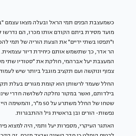
כשמעצבת הפנים תמי הראל ובעלה מצאו עצמם "בין
מועד מסירת ביתם הקודם אותו מכרו, הם נדרשו למ
ו"תפסו בשתי ידיים" את הצעת הוריה של תמי לה
הר אדר, כך שתשמש אותם כיחידת דיור עצמאית. 
המעצבת יעל אברהמי, חולקת את "סטודיו שתי מעצ
צפוף ונוקשה ועם תקציב מוגבל ביותר שיש לעמוד 
החלל שעמד לרשותן הוא קומת מגורים בעלת תק
בילדותם, ואשר במקור נחלקה לשלושה חדרי שינה
שטחו של החלל משתרע על 0
נפשות- הורים ובן בראשית גיל ההתבגרות.
האתגר העיקרי, מספרות יעל ותמי, היה למצוא פי
לבטים הוחלט כי חדר השינה שבצד מזרח, זה הקרוב