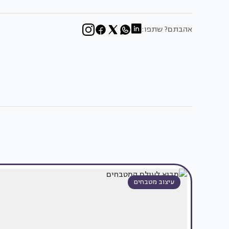
אהבתם? שתפו:
עיצוב מטבחים