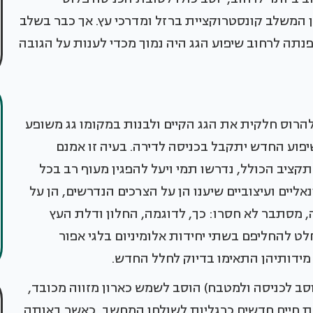
 המשלב קונסטרוקציית ברזל ומדרכי עץ. אך כבר בשלב
תה לרחוב שיפוע הגג היה נמוך מכדי לענות על הגובה
הרוס חלקית את הגג הקיים ולבנות במקומו גג משופע
בהו של השיפוע החדש יתקבל בכניסה לדירה. בעיה זו אמנם
ציב הכולל, נדרשו תמי ויעל להפגין מעוף רב בכל
ליים ועיצוביים שיענו הן על הצרכים הנדרשים, הן על
 מסתבר לא חסרו: כך, לדוגמה, החלון ודלת העץ
לט להחליפם בשתי יחידות אלומיניום בלגי אפור
ידותיהן התאימו בדיוק לחלל החדש.
ב לכניסה ולמטבח) הוסב לשמש כארון מזווה מכובד,
ובת חיים חדשים כרגליות לשולחן המחשב, כאשר באותה