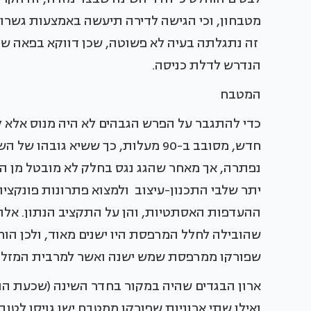
מטבחון, וכי הגישה לדירה תיעשה באמצעות גשרון
זה נתגלתה בעיה לא פשוטה, שכן דווקא בפאה שפנ
הנדרש לדלת כניסה.
המטבח
כדי להתגבר על הפרש הגבהים לא היה מנוס אלא ל
חדש, מסובב ב-90 מעלות, כך ששיא גו
נפתרה, אך מאחר שהגג נגס בחלק לא מובטל מן התק
יתר שלבי התכנון-עיצוב ולמצוא פתרונות פונקציונא
ההעדפות האסתטיות, והן על התקציב הנתון. אלה,
שהובילה לחלל המרפסת היו ישנים מאוד, ולכן הוח
שפורקו ממרפסת שמש ישנה ואשר למרבית המזל מ
ארון הבגדים שהיה במקור בחדר השינה (שכעת הוס
ואילו שתי ארוניות שפורקו ממטבח ישן גויסו לט