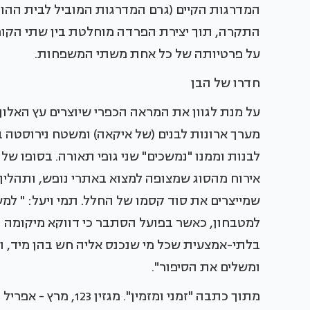
המדרגות הקיים (גרם המדרגות המוביל לבית ההור
התקרה, תוך יצירת הפרדה מוחלטת בין שתי הקו
על פרטיותה של כל אחת משתי המשפחות.
חדרו של הבן
על מנת לגוון את המראה הכפרי שיוצרים עץ האל
מערך ארונות לבנים (של איקאה) ומשטח נירוסטה ב
לבנות וממנו "נמשכים" שני גופי תאורה. בסופו ש
אירוח מהסוג שמצופה למצוא באתרי נופש, ותהליך 
שמייצרים את סוד קסמו של החלל. תמי ויעל: " למ
למטבחון, כאשר בפועל הסתבר כי דווקא מיקומה ה
בלתי-אמצעית שכל מי שנכנס אליה חש בהן מיד, וש
ומשלים את הסיפור".
מתוך כתבה "זמני ומזמין". מגזין 123, מרץ - אפריל 2012