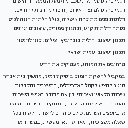
דגמי פרקט עץ תלת שכבתי ולמעלה ממאה וחמישים
דגמי פרקט למינציה אירופי; חיפויי מדרגות ייחודיים,
דלתות פנים מתוצרת איטליה, כולל דלתות הזזה לכיס
נסתר ודלתות קו 0, ובמגוון גימורים, עיצובים וגוונים.
תכנון ועיצוב: הילית בוברוביץ | צילום: סוזי לוינסון
תכנון ועיצוב: עמית ישראל
מרחיבים את המותג, מעמיקים את הידע
במקביל להשקת דומוס בוטיק קרמיק, ממשיך בית אביזר
סנטר להציע לקהל האדריכלים, המעצבים והקבלנים
שירות מקצועי ואיכותי. בין אם מדובר באנשי השירות
והמכירה באולמות התצוגה, במתקינים בשטח, במעצבים
או ביועצים השונים, כולם עומדים לרשות הלקוח בכל
שאלה מקצועית, תיאורטית או מעשית, במשרד או