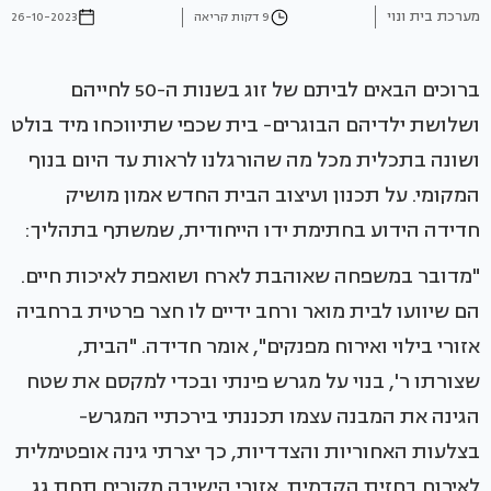
מערכת בית ונוי
9 דקות קריאה
26-10-2023
ברוכים הבאים לביתם של זוג בשנות ה-50 לחייהם
ושלושת ילדיהם הבוגרים- בית שכפי שתיווכחו מיד בולט
ושונה בתכלית מכל מה שהורגלנו לראות עד היום בנוף
המקומי. על תכנון ועיצוב הבית החדש אמון מושיק
חדידה הידוע בחתימת ידו הייחודית, שמשתף בתהליך:
"מדובר במשפחה שאוהבת לארח ושואפת לאיכות חיים.
הם שיוועו לבית מואר ורחב ידיים לו חצר פרטית ברחביה
אזורי בילוי ואירוח מפנקים", אומר חדידה. "הבית,
שצורתו ר', בנוי על מגרש פינתי ובכדי למקסם את שטח
הגינה את המבנה עצמו תכננתי בירכתיי המגרש-
בצלעות האחוריות והצדדיות, כך יצרתי גינה אופטימלית
לאירוח בחזית הקדמית. אזורי הישיבה מקורים תחת גג