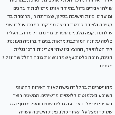
אזור האירוח המרכזי הכולל את פינת האוכל, במרכזה
שולחן אבירים גדול במיוחד אותו ניתן לפתוח בחגים
ומועדים. פינת הישיבה בסלון, שצורתה ר', מרופדת בד
קטיפה ולצידה כורסת רביצה מפנקת. במרכז שולבו שני
שולחנות קפה מלבניים עשויים גוף מברזל מוזהב מעליו
פלטה עליונה המורכבת מראות בגימור ברונזה מעוננת.
קיר הטלוויזיה, החוצץ בין שתי ויטרינות דרכן נגלית
הגינה, חופה פלטת עץ שמדגיש את גובה החלל שהינו 3.7
מטרים.
מהוויטרינות בחלל זה גישה לאזור האירוח החיצוני
השופע באלמנטים קלאסיים מרשימים. המשטח רוצף
באריחי פורצלן בארבעה גדלים שונים ומעל מרחף הגג
שסוכך ומצל על האזור כולו. פינת הישיבה עשויה