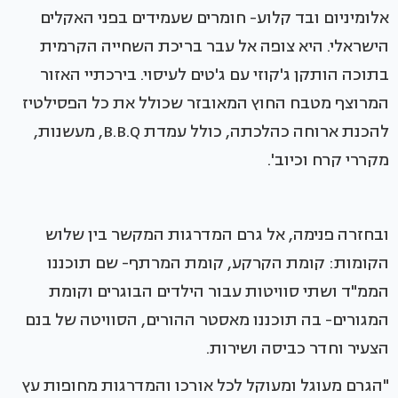
אלומיניום ובד קלוע- חומרים שעמידים בפני האקלים
הישראלי. היא צופה אל עבר בריכת השחייה הקרמית
בתוכה הותקן ג'קוזי עם ג'טים לעיסוי. בירכתיי האזור
המרוצף מטבח החוץ המאובזר שכולל את כל הפסילטיז
להכנת ארוחה כהלכתה, כולל עמדת B.B.Q, מעשנות,
מקררי קרח וכיוב'.
ובחזרה פנימה, אל גרם המדרגות המקשר בין שלוש
הקומות: קומת הקרקע, קומת המרתף- שם תוכננו
הממ"ד ושתי סוויטות עבור הילדים הבוגרים וקומת
המגורים- בה תוכננו מאסטר ההורים, הסוויטה של בנם
הצעיר וחדר כביסה ושירות.
"הגרם מעוגל ומעוקל לכל אורכו והמדרגות מחופות עץ