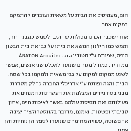
הופ, מעמיסים את הבית על משאית ועוברים להתמקם
במקום אחר.
אחרי שכבר הכרנו מכולות שהוסבו לשמש כמבני דיור,
וממש כמו חילזון הנושא את ביתו על גבו את בית הבטון
היפה, שפותח ע"י סטודיו ÁBATON Arquitectura
ממדריד, כמודל מגורים שנועד לאכלס שני אנשים, אפשר
לשנע ממקום למקום על גבי משאית ולמקמו בכל שטח.
הבית נהגה ופותח ע"י אדריכלי החברה כחלק מסדרת
מבני בטון ניידים המגלמת את העקרונות המנחים את
פעילותם ואת תפיסת עולמם באשר לאיכות חיים, איזון
סביבתי ופשטות. ואמנם, מדובר בקונסטרוקציה יציבה
אך פשוטה, עשויה מחומרים שנועדו לספק הן נוחיות והן
איזון.