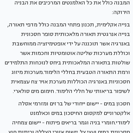
המבנה כולל את כל האלמנטים המרכיבים את הבניה
הירוקה:
בנייה אקלימית, תכנון פתחי המבנה כולל מדפי תאורה,
בנייה אנרגטית תאורה מלאכותית סופר חסכונית
באנרגיה אשר תוכננה על ידי אופטימיזציה ממוחשבת
וכוללת מערכות שליטה אוטומטיות וחכמות אשר
שולטות בתאורה המלאכותית ביחס לנוכחות התלמידים
ורמת התאורה הטבעית בחללי הלימוד.מערכות מיזוג
חסכוניות באנרגיה הכוללות מערכת אויר צח עצמאית
לשיפור בריאותי של חללי הלימוד. חימום מים סולארי.
חסכון במים - יישום ייחודי של ברזים ומזרמי אסלה
אלקטרוניים למקסום החיסכון במים וכאלמנט
לימודי.חומרי בניה וגמר בריאים פיתוח - יישום צמחיה
חסכונית במים ועצי צל. יישום אזורי הצללה וכיתות חוץ