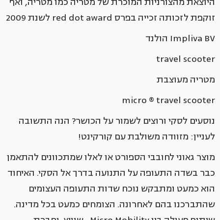
היוצאת מהצורניות המוכרת של מטריה כמו מטריה, ואף
זוקפת לזכותה זכייה בפרס red dot award לשנת 2009
Impliva BV הולנד
travel scooter
מטריה מעוצבת
micro ® travel scooter
נוסעים לסקי ורוצים לשמור על הכושר? הנה התשובה
לעניין: מזוודה משולבת עם קורקינט!
מוצר גאוני לחובבי הספורט או לאלו שמתכוונים להתאמן
כבר בשדה התעופה על התנועה בדרך אל הסקי. האיחוד
הוא כמעט ומתבקש נוכח שדות התעופה העצומים
שהתברכנו בהם לאחרונה. הצומחים כמעט בכל מדינה.