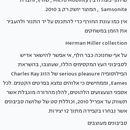
שיתוף פעולה בין Micro Mobility , שוויץ, וחברת
Samsonite , המוצר יושק רק ב 2010.
אין כמו עונת החורף כדי להתכנס על יד התנור ולהעביר
את הזמן במשחקים
Herman Miller collection
על אף שחנוכה כבר חלף, אי אפשר להישאר אדיש
לסביבוני העץ המקסימים הללו, שעוצבו, בהשראת
הפילוסופיה serious pleasure של הזוג Charles Ray
Eames, וממחישים כי אלוהים נמצא בפרטים הקטנים. לכל
אספני הצעצועים הלהוטים, להלן מהדורה מוגבלת אשר
תשווק עד אפריל 2010, וכוללת סט של שלושה סביבונים
אשר נבחרו בקפידה מתוך 12 יצירות.
סביבונים מעוצבים