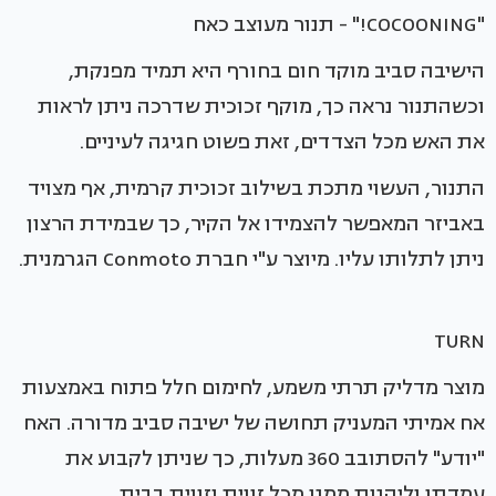
"COCOONING!" - תנור מעוצב כאח
הישיבה סביב מוקד חום בחורף היא תמיד מפנקת,
וכשהתנור נראה כך, מוקף זכוכית שדרכה ניתן לראות
את האש מכל הצדדים, זאת פשוט חגיגה לעיניים.
התנור, העשוי מתכת בשילוב זכוכית קרמית, אף מצויד
באביזר המאפשר להצמידו אל הקיר, כך שבמידת הרצון
ניתן לתלותו עליו. מיוצר ע"י חברת Conmoto הגרמנית.
TURN
מוצר מדליק תרתי משמע, לחימום חלל פתוח באמצעות
אח אמיתי המעניק תחושה של ישיבה סביב מדורה. האח
"יודע" להסתובב 360 מעלות, כך שניתן לקבוע את
עמדתו וליהנות ממנו מכל זווית וזווית בבית.