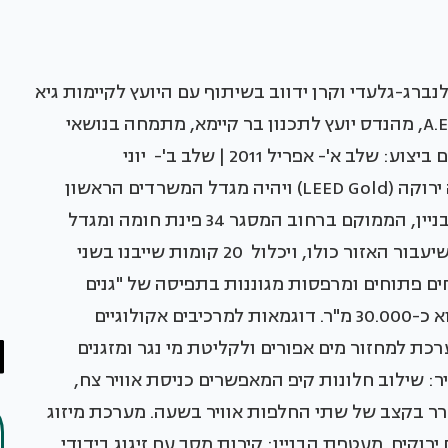
OK- בראשות אורית וילנברג-גלעדי וקרן ידווב בשיתוף עם היועץ לקיימות גיא
באטל, לונדוןשותף ישראלי לתכנון: עמוס חלפון A.E.S, מהנדס יועץ לתכנון בר קיימא, מתמחה בנושאי
שימור אנרגיה ומערכות אנרגיה חלופית תאריך סיום ביצוע: שלב א'- אפריל 2011 | שלב ב'- יוני
2013 הפרויקט יוסמך לתקן Leed האמריקאי לבניה ירוקה (LEED Gold) ויהיה מגדל המשרדים הראשון
בת"א בעל תקן מחמיר זה, והשני בישראל בכלל. הבניין, הממוקם ברחוב המסגר 34 פינת חומה ומגדל
בת"א, ייבנה במסגרת תוכנית התחדשות עירונית שיעבור האזור כולו, ויכלול 20 קומות שייבנו בשני
חים פתוחים ומרפסות מגוננות בתפיסה של "גנים
תלויים", ושטח המבנה המתוכנן, כולל מרתפים, הוא כ-30.000 מ"ר. דוגמאות למרכיבים אקולוגיים
רכת למחזור מים אפורים ולקליטת מי נגר ומזגנים
ח ומיזוג אוויר: שילוב חלונות קיפ המאפשרים כניסת אוויר צח,
ר בקצב של שתי החלפות אוויר בשעה. מערכת מיזוג
וקים. מעטפת הבניין: קירות מסך עם זיגוג בידודי