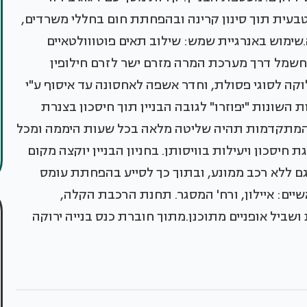
החדרת תאורה טבעית תוך סינון קרינה ובהפחתת חום בחללי משרדים,
.שימוש באנרגיית שמש: שילוב תאים פוטווולטאיים
חשמל דרך מערכת המרה מזרם ישר לזרם חילופין
עם חלוקה לסוגי פסולת, וחדר אשפה לאחסונה עד איסוף ע"י
השונות "יפוזרו" לגובה הבניין תוך חיסכון בצנרת
המתקדמות תהיה שליטה מלאה בכל שעות היממה ומכל
יסכון ויעילות בוויסותן. בחניון הבניין יוקצה מקום
גם ללא רכב ממונע, ובתוך כך לסייע בהפחתת עומס
ראשיים: איילון, ורח' המסגר. תחנת הרכבת הקלה,
שביל אופניים מתוכנן.מתוך חוברת כנס בנייה ירוקה