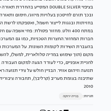
בציפוי DOUBLE SILVER המסייע ב
ובכך תורם לחיסכון בעלויות מיזוג/ חימום ותאורה
בחזיתות ובגגות לייצור חשמל, ואספקתו לרשת ה
במתח 400 וולט. מחזור פסולת: פחי אשפה 
חברות המחזור.החצרות הטכניות, כמו גם המערכות 
בהעברת השירות לקומות השונות. על המערכות 
מקום (תוך שימוש במדיה סלולארית, למשל), להשגת ח
לחניית אופניים, כדי לעודד הגעה למקום העבודה 
תנועה וזיהום אוויר. הבניין חולש על צירי תנועה 
שתיבנה בצומת מעריב (קרליבך), תחבורה ציבורית ו
2010
תגיות:
בנייה ירוקה