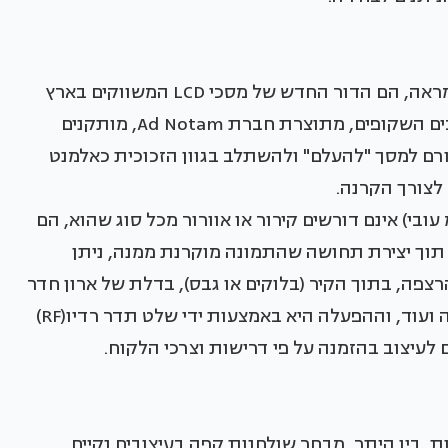
חדר רחצה של ניופאן pro מסכים "נעלמים" בתוך מראה, הם הדור החדש של מסכי LCD המשווקים בארץ
ע"י חברת ניופאן PRO, חברת בת של ניופאן. המסכים השקופים, מתוצרת חברת Ad Notam, מותקנים
ורם למסך "להעלם" ולהשתלב בגוון הזכוכית כאלמנט
" לצורך הקרנה.
 שהינם דקים במיוחד (1.5 ס"מ עד 6.7 ס"מ עובי) אינם דורשים קירור או אוורור מכל סוג שהוא, הם
תוך יצירת תחושה שהתמונה מוקרנת ממנה, ניתן
רצפה, בתוך הקיר (בלוקים או גבס), בדלת של ארון חדר
שינה, במראה בחדר השינה, במטבח, בחדר הרחצה ועוד, וההפעלה היא באמצעות ידי שלט תדר רדיו(RF)
 לעיצוב בהזמנה על פי דרישות וצרכי הלקוח.
ת, בין היתר, מבחר שולחנות קפה בעיצובים נקיים