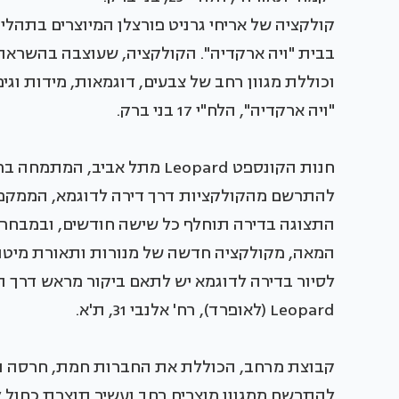
קולקציה של אריחי גרניט פורצלן המיוצרים בתהל
בבית "ויה ארקדיה". הקולקציה, שעוצבה בהשראה א
וכוללת מגוון רחב של צבעים, דוגמאות, מידות וגימ
"ויה ארקדיה", הלח"י 17 בני ברק.
חנות הקונספט Leopard מתל אבי
להתרשם מהקולקציות דרך דירה לדוגמא, הממקמת
התצוגה בדירה תוחלף כל שישה חודשים, ובמבחר 
המאה, מקולקציה חדשה של מנורות ותאורת מיטה, ע
לסיור בדירה לדוגמא יש לתאם ביקור מראש דרך ה
Leopard (לאופרד), רח' אלנבי 31, ת'א.
קבוצת מרחב, הכוללת את החברות חמת, חרסה וח
להתרשם ממגוון מוצרים רחב ועשיר תוצרת כחול לבן