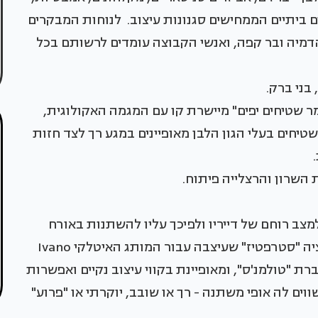
ם ביתיים הממחישים סגנונות עיצוב. לנוחות המבקרים
 הדמיה ובר קפה, ואנשי הקבוצה עומדים לרשותם בכל
שטיחים יפים" מיישרת קו עם המגמה האקולוגית,
שטיחים בעלי הגון הלבן מאופיינים במגע רך לצד חזות
 השרון והרצלייה פיתוח.
למצב רוחם של דייריו ולפיכך עליו להשתנות באורח
דינאמי, תרגמה מעצבת העל פאולה נבונה לקולקציה "סטרפטיז" שעיצבה עבור המותג האיטלקי Ivano
י חברת "טולמנ'ס", ומאופיינת בקווי עיצוב נקיים ואפשרות
שווים לה אופי משתנה - רך או שובב, יוקרתי או "פרוע"