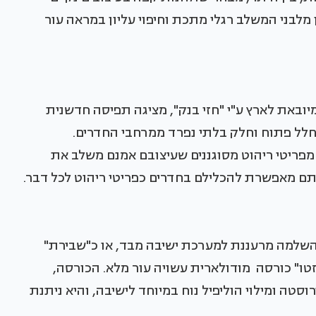
ן מלבני המשלב רגלי מתכת וחיפוי עליון במראה עור
ית "הקומה השנייה" של חברת Duravit, המיובאת לארץ ע"י "חזי בנק", מציגה תפיסה חדשנית
חלל פתוח וחלק בלתי נפרד ממרחבי החדרים.
בו של Michael Seiger, מורכבת מפריטי ריהוט מסוגננים שעיצובם אמנם משלב את
ותם מאפשרת להכלילם בחדרים כפריטי ריהוט לכל דבר.
השלמה מרעננת למערכת ישיבה מבד, או כ"שבירת"
טו" כורסה מודולארית עשויה עור מלא. הכורסה,
וסטה ומילוי הוליפיל נוח במיוחד לישיבה, והיא ניתנת