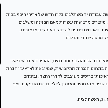
ל עבודת יד משתלבים בליין חדש של אריחי חיפוי בבית
"קאנטרי פלורס". האריחים, מקולקציית Line Next, מיוצרים מרצועות עשויות מאם הפנינה ומשלבים
רשת. האריחים ניתנים להדבקת אופקית או אנכית,
 מראה ייחודי ומרשים.
עמידותו הגבוהה במיוחד במים, ההופכת אותו אידיאלי
ים. חברת INLE, יצרנית ותיקה בתחום הנגרות המקצועית, שמיובאת לארץ ע"י חברת
, מייצרת מהעץ האיכותי פריטים מעוצבים לחדרי רחצה, וביניהם
וסכים מגע חמים ומסוגנן לחלל בו הם מותקנים, ואף