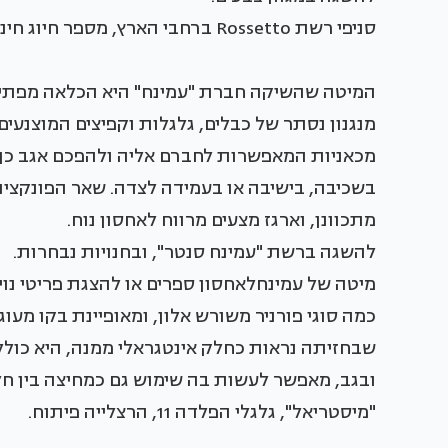
סניפי רשת Rossetto ברחבי הארץ, מספר חיוג חינם - 1-800-35-29-29
המיטה שהשיקה חברת "עמינח" היא הכלאה מפתיעה 
מנגנון נסתר של כבלים, גלגלות וקפיצים המוצנעי
מכאניות המאפשרות לחברם אליה ולהפכם אגב כך 
בשכיבה, בישיבה או בעמידה לצדה. שאר הפונקציות
מתכוונן, וארגז מצעים מרווח לאחסון נוח.
להשגה ברשת "עמינח סנטר", ובחנויות נבחרות.
מיטה של עמינחלאחסון ספרים או להצגת פריטי נ
כמה סוגי פורניר משורש אלון, ומאופיינת בקו מעו
שבחזיתה נראות כחלק אינטגראלי ממנה, היא כוללת
ובגב, מאפשר לעשות בה שימוש גם כמחיצה בין חל
"מיסטריאל", גלגלי הפלדה 11, הרצלייה פיתוח.