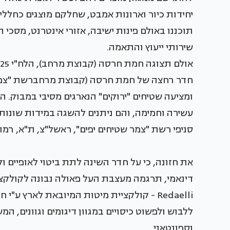
יחידות כיור וארונות אמבט, שחלקם מוצגים כחללי
תוכננו באולם פינות ישיבה, אזורי אינטרנט, מסכי
שירותי ייעוץ והתאמה.
אולם תצוגה חמת חרסה (קבוצת מרחב), הלח"י 25, בני ברק.
חדר רחצה של חמת חרסה (קבוצת מרחברשת "צמר 
ומציעה שטיחים "ירוקים" הנארגים מסיבי במבוק. ה
עשירה וחמימה, והם ניתנים להשגה במידות שונות.
סניפי רשת "צמר שטיחים יפים", ראשל"צ, ת"א, רמת
את חזונה, כי על חדר השינה לתת ביטוי לאופיים ו
Redaelli - קולקציית מיטות המיובאת לארץ ע"
ללבוש ולפשוט כיסויים במגוון דיגומים וגוונים, המ
וספונטאני.