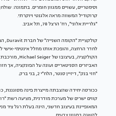
וסימטריים, עשויים ממגוון חומרים. בתמונה: שולח
קרוקודיל המשווה מראה אלגנטי ויוקרתי.
"גלריית אלוני", רח' הרצל 78, תל אביב.
קולקצי
לחדר הרחצה, והופכת אותו מחלל אינטימי-אישי ל
הקולקציה, בעיצו
האביזרים הסניטאריים ועונה על הפונקציה, אך חז
"חזי בנק", דיזיין סנטר, הלח"י 2, בני ברק.
ככורסה יחידה שהצבתה מייצרת פינה מסוגננת, כ
קווים ישרים של מערכת מודרנית, מציעה רשת "רוז
המאופיינת בעיצוב חדשני, הינה בעלת רגל ציר מניר
להשגה במגוון צבעים.