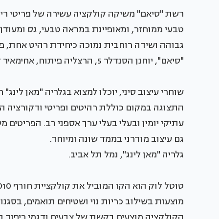
רשת "סיאם" משיקה קולקציה עשירה של פריטי ריה
טבעי ממוחזר, ומאופיינת במראה טבעי, גס ומעודן
גבוהה ושידה רוחבית נמוכה כיחידת רהיט אחת, פו
"סיאם", יוחנן הסנדלר 5, הרצליה פיתוח, אחימאיר 17, רמת אביב ג'.
שוחרי עיצוב סיני, יוכלו למצוא בגלריה "מאן לינ
התצוגה במקום כוללת רהיטים ופריטי ודקורציה הנ
עתיקי יומין ובעלי בעלי ערך אספני רב. הפריטים מ
גם עיצוב מודרני בממד שונה ומיוחד.
גלריה "מאן לינג", נמל תל אביב.
מוצעות בשילוב כריות נוי ושטיחים תואמים, בסגנון
הקולקציה מוצעים בקשת של צבעים ודגמי ריפוד הנ