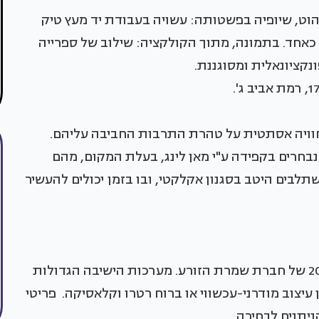
וט, שיופיה בפשטותה: עשויה בעבודת יד מעץ טיק
 כאחד. בתמונה, מתוך הקולקציה: שילוב של ספרייה
נקציונאלית ומסוגננת.
ג" חוויה אסתטית על טהרת התרבות החביבה עליהם.
בחרים בקפידה ע"י מאן לינג, בעלת המקום, מהם
שתלבים היטב בסגנון אקלקטי, ובו בזמן יכולים להעשיר
טוטל לוק הוא הקו המוביל את קולקציית חורף 2010 של חברת שמרת הזורע. מערכות הישיבה הגדולות
 עיצוב מודרני-עכשווי או ברוח רטרו וקלאסיקה. פריטי
יתנים לבחירה.