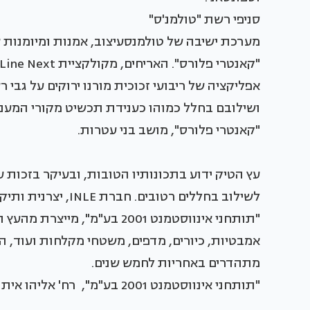
סניפי רשת "טולמנ'ס"
מערכת ישיבה של טולמנסעיצוב, אמנות ומיומנות ש
אפליקציה של ריבועי זכוכית מורנו ירוקים על גבי 
ושילובם בחלל כמוהו כענידת תכשיט מקורי המעניק
"קאנטרי פלורס", מושב בני עטרות.
עץ הטיק ידוע בתכונותיו הטובות, ובעיקר בזכות 
לשילוב בחללים רטוב
"תותחני אינווסטמנט 2001 בע"מ"
אמבטיות, כיורים, מדפים, משטחי מקלחות ועוד, הנ
מתהדרים באחריות לחמש שנים.
"תותחני אינווסטמנט 2001 בע"מ", רח' אליהו איתן 24, ראשון לציון.