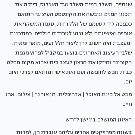
שנתיים, משלב בניית השלד ועד האכלוס, דייקה את
תכנון הפנים וגיבשה את הקונספט העיצובי התואם
ככפפה ליד לטעמם של הלקוחות, סגנון המשקף את
אופיים ואישיותם ולא נכנע לטרנדים חולפים. כמתכננת
ומעצבת היה חשוב לחן ליצור חלל נעים, מואר ומאוזן.
שלבי העיצוב האחרונים בוצעו במקביל לפרוץ מגפת
הקורונה וחיזקו את הרצון לעצב בית שהוא מקום מפלט
כבית נופש לחופשה ועם זאת אישי ומותאם לצרכי היום
יום.
מבט אל פינת האוכל | אדריכלית: חן אוחנה | צילום: ארז
חיים
האיזון המושלם בין ישן לחדש
בשונה מפרויקטים אחרים עליהם עובדת חן, למרות