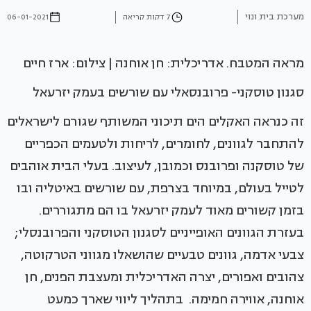
מערכת בית ונוי
7 דקות קריאה
06-01-2021
מראה המטבח. אדריכלית: חן אוחנה | צילום: ארז חיים
סגנון טוסקני- פרובנסאלי עם שורשים בעמק יזרעאל
זה כנראה האקלים הים תיכוני המשותף שגורם לישראלים
להתחבר לגוונים, לחומרים, לריחות ולטעמים הכפריים
של טוסקנה ופרובנס וכמובן, לעיצוב. בעלי הבית אוהבים
לטייל בעולם, במיוחד בצרפת, עם שורשים באיטליה ובו
בזמן קשורים מאוד לעמק יזרעאל בו הם מתגוררים.
בעזרת הגוונים האופייניים לסגנון הטוסקני והפרובנסלי;
צבעי אדמה, גוונים טבעיים שהושאלו מגווני הטרקוטה,
צהובים ואפורים, יצרה האדריכלית ומעצבת הפנים, חן
אוחנה, אווירה חמימה. בתהליך ליווי שארך כמעט