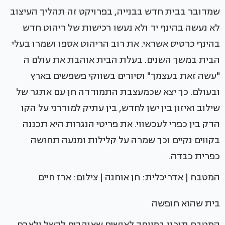
שמדובר בבית חדש בבנייה, בפרויקט זה תהליך העיצוב
לא נעשה בהינף יד ולא נעשו רכישות של ריהוט חדש
בהינף כרטיס אשראי. את רוב הריהוט אספו ושמרו בעלי
הבית במשך השנים. בעלת הבית אוהבת את עולם ה
"עשה זאת בעצמך" וסיורים בשווקי פשפשים בארץ
ובעולם. כך יצא שכמעצבת התמודדה חן עם אתגר של
שילוב ואיזון בין ישן לחדש, בין עתיק למודרני על הקו
הדק בין כפרי לעכשווי. את פריטי הנגרות היא תכננה
בקווים נקיים וכך שמרה על קלילות ומנעה תחושה
כפרית כבדה.
המטבח | אדריכלית: חן אוחנה | צילום: ארז חיים
בית שהוא חופשה
המטבח תוכנן במיוחד לאנשים שאוהבים לבשל ולארח,