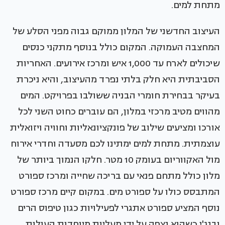
מתחת למים.
העיצוב החדשני של המלון ממוקם גבוה מפני הסלע של
המחצבה העמוקה. המקום כולל בנוסף מתקני כנסים
שיכולים לארח עד 1,000 איש ומרכז אירועים. האחריות
הסביבתית היא חלק בלתי נפרד מהעיצוב, והיא ניכרת
בעיקר בבחירת חומרי הבניה ששולבו בפרויקט. המים
מהווים מטיב מרכזי במלון, הם עוברים כחוט השני לכל
אורכו ומציעים שילוב של פונקציונאליות וחוויה ויזואלית
עוצמתית. מתחת למים ימתינו לכם מסעדה וחדרי אירוח
מול האקווריום בעומק 10 מטר. חלקו הנמוך ביותר של
מלון כולל מתחם פנאי עם בריכה שחייה ומרכז ספורט
המתבסס כולו על ספורט מים. במקום קיים מרכז ספורט
נוסף המציע ספורט אתגרי לפעילויות כגון טיפוס הרים
ובנג'י כשהוא נצפה על ידי מעליות מיוחדות העולות