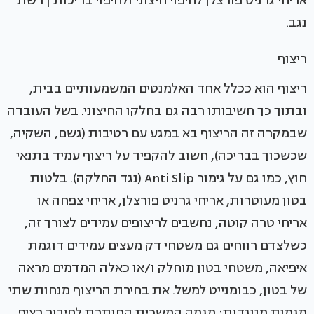
אריחי גרניט פורצלן לחיפוי חיצוני ולחיפוי בריכות | רשת
נגב.
ריצוף
ריצוף הוא ככלל אחד האלמנטים המשמעותיים בבית,
ובתוך כך חשיבותו רבה גם בחלקו החיצוני. בשל העובדה
שבמקרה זה הריצוף בא במגע עם רטיבות (גשם, השקיה,
שכשכוך בבריכה), חשוב להקפיד על ריצוף עמיד בתנאי
חוץ, כמו גם על גימור Anti Slip (נגד החלקה). בלטות
בטון מעוטרות, אריחי גרניט פורצלן, אריחי צפחה או
אריחי טרה קוטה, נחשבים לריצופים עמידים לצורך זה,
כשלצדם רווחים גם משטחי דק מעצים עמידים דוגמת
איפיאה, משטחי בטון מוחלק ו/או כאלה המדמים מראה
של בטון, כבומנייט למשל. את בחירת הריצוף מנחות שתי
מגמות מנוגדות: מגמה המשכית החותרת לחיבור רציף