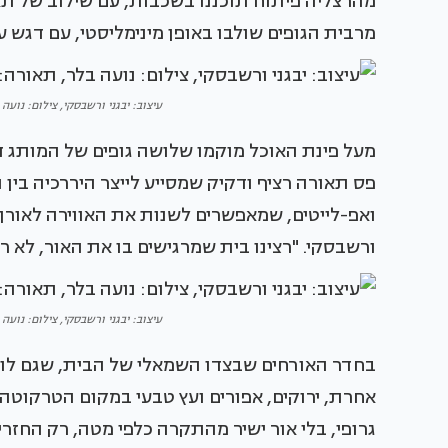
מהרצליה פיתוח תוכננו בשכבות, עם שילוב של תא
מרבית הגופים שולבו באופן מינימליסטי, עם דגש 
עיצוב: יבגני ורשבסקי, צילום: נועה בלר, 
פס תאורה רציף ודקיק שמסייע לייצר היררכיה בין
ואפ-לייטים, שמאפשרים לשנות את האווירה לאורך ה
ורשבסקי. "רצינו בית שמרגישים בו את האור, לא רו
עיצוב: יבגני ורשבסקי, צילום: נועה בלר, 
בחדר האורחים שבצדו השמאלי של הבית, שגם לו י
אחרת, ירוקים, אפורים ועץ טבעי במקום הטרקוטה 
גרופי, בלי אור ישיר מהתקרה כלפי מטה, רק החזר