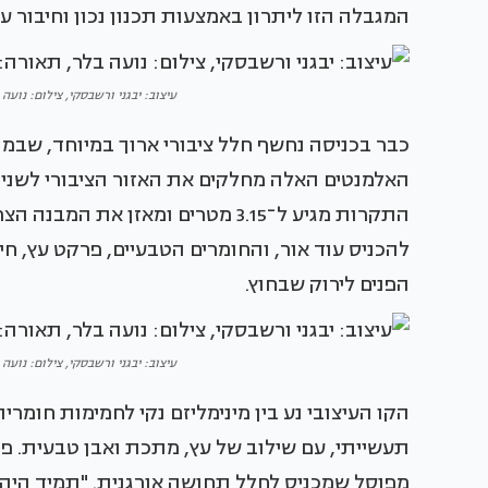
המגבלה הזו ליתרון באמצעות תכנון נכון וחיבור עמ
עיצוב: יבגני ורשבסקי, צילום: נועה בלר, 
כבר בכניסה נחשף חלל ציבורי ארוך במיוחד, שבמר
האלמנטים האלה מחלקים את האזור הציבורי לשניים ו
התקרות מגיע ל־3.15 מטרים ומאזן א
להכניס עוד אור, והחומרים הטבעיים, פרקט עץ, חיפו
הפנים לירוק שבחוץ.
עיצוב: יבגני ורשבסקי, צילום: נועה בלר, 
הקו העיצובי נע בין מינימליזם נקי לחמימות חומר
תעשייתי, עם שילוב של עץ, מתכת ואבן טבעית. פי
מפוסל שמכניס לחלל תחושה אורגנית. "תמיד היה ח