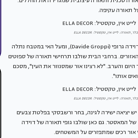
ורה טכנית ותאורה עיצובית שמגדירה את החללים.
על תאורה עקיפה.
תאורה: לייט אין, טקסטיל: ELLA DECOR
מעל פינת האוכל מוקמו שלושה גופים של המותג דוידה גרופי (Davide Groppi), ומעל האי במטבח נתלה
 האזורים. ברחבי הבית שולבו תרחישי תאורה של ספוטים
יום והערב. "לא רצינו אור שמסנוור את העין", מסכם
אים אותו".
תאורה: לייט אין, טקסטיל: ELLA DECOR
ש יציאה ישירה לגינה, בחר ורשבסקי בפלטת צבעים
של המאסטר. גם כאן שולבו גופי תאורה של דוידה
י אור רכים שמתפזרים על המשטחים.