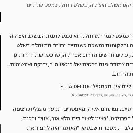
רויקט משלב היציקה, בשלט רחוק, כמעט שנתיים
י כמעט לגמרי מרחוק. הוא נכנס לתמונה בשלב היציקה
מים והלקוחות נמשכה כשנתיים ורובה התנהלה בשלט
השני חיכו בני זוג בשנות ה־50 לחייהם, עולים חדשים מדרום אפריקה, שרכשו שתי דירות גן
וחיברו אותן לחלל מגורים אחד של 155 מ"ר. אל הדירה צמודה גינה פרטית של כ־150 מ"ר, ירוקה ואינטימית,
 הרחוב.
תאורה: לייט אין, טקסטיל: ELLA DECOR
פרטיים, נפתחים אליה ומאפשרים תנועה מעגלית רציפה
פרויקט. "רצינו ליצור בית מלא אור, אוויר ורכות,
לבד", מספר ורשבסקי. "האתגר היה להפוך את