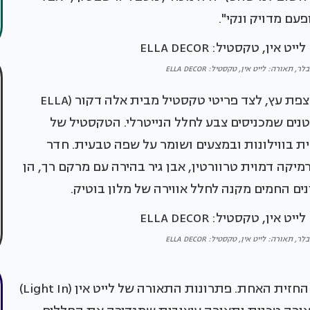
פעם מדויק ונקי".
תאורה: לייט אין, טקסטיל: ELLA DECOR
בחדר המאסטר שולבו ארונות קיר מחופי פורניר ורצפת עץ, לצד פריטי טקסטיל מבית אלה דקור (ELLA
ם קטנים שמכניסים צבע לחלל הנייטרלי. הטקסטיל של
ת בווילונות ובמצעים ושומר על שפה טבעית. חדר
ה דמוית טרוורטין, אבן גיר בהירה עם מרקם רך, הן
נים החמים מקנה לחלל אווירה של מלון בוטיק.
תאורה: לייט אין, טקסטיל: ELLA DECOR
לתאורה היה תפקיד מהותי בפרויקט, בדיוק בגלל החזית האחת. פתרונות התאורה של לייט אין (Light In)