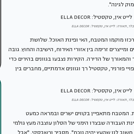
וק לגינה".
תאורה: לייט אין, טקסטיל: ELLA DECOR
כזו מוקמו המטבח, האי ופינת האוכל. שלושת
מייצרים זרימה בין אזורי האירוח, הישיבה והחוץ. גובה
ת המבנה הצר והמאורך של הדירה. הקירות נצבעו בגוונים בהירים כדי
יי פורניר, טקסטיל רך וגוונים אדמתיים, מחברים בין
תאורה: לייט אין, טקסטיל: ELLA DECOR
ית. המטבח מתאפיין בקווים ישרים ובמראה כמעט
נת העבודה שבצדו הימני של הסלון עוצבה מעץ גולמי
שוב לנו שהעץ יהיה נוכח", מסביר ורשבסקי, "אבל