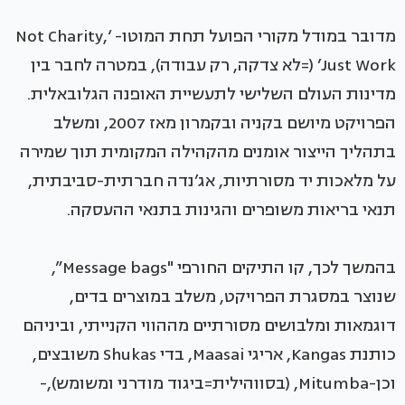
מדובר במודל מקורי הפועל תחת המוטו- ‘Not Charity,
Just Work’ (=לא צדקה, רק עבודה), במטרה לחבר בין
מדינות העולם השלישי לתעשיית האופנה הגלובאלית.
הפרויקט מיושם בקניה ובקמרון מאז 2007, ומשלב
בתהליך הייצור אומנים מהקהילה המקומית תוך שמירה
על מלאכות יד מסורתיות, אג’נדה חברתית-סביבתית,
תנאי בריאות משופרים והגינות בתנאי ההעסקה.
בהמשך לכך, קו התיקים החורפי "Message bags”,
שנוצר במסגרת הפרויקט, משלב במוצרים בדים,
דוגמאות ומלבושים מסורתיים מההווי הקנייתי, וביניהם
כותנת Kangas, אריגי Maasai, בדי Shukas משובצים,
וכן-Mitumba, (בסווהילית=ביגוד מודרני ומשומש),-