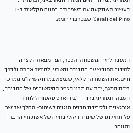
ונטוריני ממרוץ החיים המהיר והאורבאני, ובתחילת
העשור השתקעה עם משפחתה בחווה חקלאית ב- I
Casali del Pino’ שבפרברי רומא.
המעבר לחיי המשפחה והכפר, הפך מפאוזה קצרה
לחיבור מחודש עם הסביבה והטבע, לסיפור אהבה ולדרך
חיים. את השטח החקלאי, שנמצא במרחק 15 ק”מ ממרכז
בירת המגף, יחד עם מבני הכפר ההיסטוריים של הסביבה,
הסבה וונטוריני ברוח ה ‘ביו -ארכיטקטורה’ לחווה
אורגאנית ולסביבת מבנים מוגנים לשימור- מהלך שבישר
על תחילתו של שינוי רדיקלי בחייה של אשת חיי החברה
והזוהר.