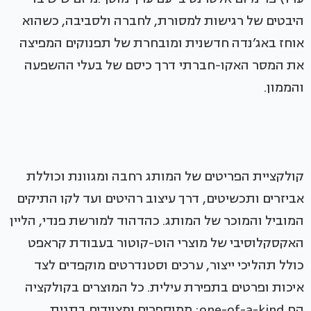
היבטים של רגישות למסורת, לחברה ולסביבה, כשהוא
אוחז באג’נדה חדשנית ומובחרת של תפנוקים המפיצה
את המסר האקו-חברתי דרך כיסם של בעלי ההשפעה
והממון.
קולקציית הפריטים של המותג רחבה ומגוונת וכוללת
אביזרים ותכשיטים, דרך עיצוב רהיטים ועד לקו התיקים
המוביל והמוכר של המותג. כהדהוד למורשת פנדי, הליין
האקסקלוסיבי של מוצרי הוט-קוטור בעבודת קראפט
כולל תהליכי ייצור, ערכים וסטנדרטים מוקפדים לצד
איכות ופרטים בתפירת עילית. כל המוצרים בקולקציה
הם one-of-a-kind; ממוספרים ומצוידים בתגית