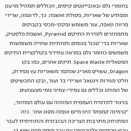
בחומרי גלם ובאובייקטים קיימים, הכוללים תמהיל מרענן
ומפתיע של שאריות, פסולת ואשפה. כך, לדוגמה, שרידי
פרווה ונאפה, עור משומש ופקקי-מכסי בקבוקים
מתמחזרים לסדרת התיקים Pyramid, ואשפת פלסטיק,
שאריות בדי ‘טכנו’ פגומים ותחתיות שתייה משומשות
משמשים כחומר גלם במראה עתידני בקולקציית התיקים
המטאלית Space Waste. תיקים אחרים, כמו בקו
Dragon, עשויים מאריג שנתפר משאריות עץ מפירוק,
חלקי מגירות וינטאג’ ושרידי בד ועור, ובקו התכשיטים
של המותג נכללים גם צמידי-צמיגי גומי מצעצועים.
בניגוד לתדמית העממית המזוהה עם עולם המחזור,
‘קרמינה קמפוס’ הינו מיזם אופנה מסוג אחר. כזה
המתרחק מתרבות הצריכה הבזבזנית והתזזיתית לעבר
ערוץ פרימיום אלטרנטיבי עם ערך מוסף.מיזם שיש בו