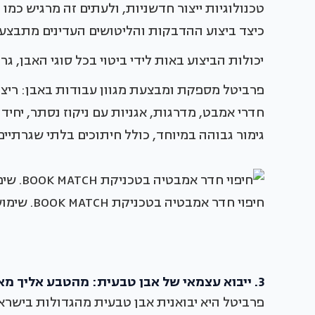
טכנולוגיות ייצור חדשניות, ולעתים זה מרגיש כמו
כיצד ביצוע ההדבקות והליטושים העדינים מתבצע
יכולות הביצוע באות לידי ביטוי בכל סוגי האבן, גרנ
פרביטל מספקת ומבצעת מגוון עבודות באבן: ריצו
חדרי אמבט, מדרגות, אגניות עם ניקוז נסתר, יחידות
גימור גבוהה במיוחד, כולל חיתוכים בלתי שגרתיים
חיפוי חדר אמבטיה בטכניקת BOOK MATCH. שימוש באבן מסוג STATUARIO - האבן היוקרתית בעולם.
3. ייבוא עצמאי של אבן טבעית: מהטבע אליך מאתנו
פרביטל היא יבואנית אבן טבעית מהגדולות בישרא