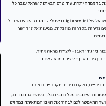
 בהקפדה יתרה. עוד טרם הבאתו לישראל עובר כל
ותו.
החל משנת 2011 פרביטל היא נציגתה הבלעדית בישראל של Luigi Antolini איטליה - מותג השיש המוביל
אבנים של Antolini, ביניהן אבנים נדירות בסדרות מוגבלות, מגיעות אלינו היישר
טורות ועיצובים מכל רחבי תבל, ובעושר גוונים רחב,
 עושר המאפשר לכם לבחור את האבן המתאימה במדויק