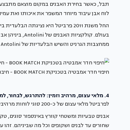
תבל, כאשר בחירת האבנים במקום מוצאם מתבצעת
לוח אבן עיבוד מיוחד המשפר את איכותו ואת עמיד
בעולם. קולקציות ה
ממחצבות הגרניט והשיש הבלעדיות של Antolini בעולם.
חיפוי חדר אמבטיה בטכניקת BOOK MATCH - חיבור בין גידי האבן - ליצירת מראה אחיד.
4. מלאי עצום, מרהיב וזמין: להתרגש, לבחור, לממש
לפרביטל מלאי עצום של כ-200 סוגי לוחות מרהיבים ביופיים, חלקם נדירים ויוקרתיים במיוחד.
אבנים טבעיות ומשטחי קוורץ באינספור סוגים, טקס
שחורים עד לבנים ושקופים וכל מה שביניהם. זהו