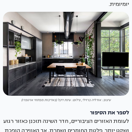
יומיומית.
עיצוב: אודליה ברזילי, צילום: עינת דקל (באדיבות מפתחי ארטפרו)
לספר את הסיפור
לעומת האזורים הציבוריים, חדר השינה תוכנן כאזור רגוע
ושקט יותר. פלטת החומרים נשמרת, אך האווירה הופכת