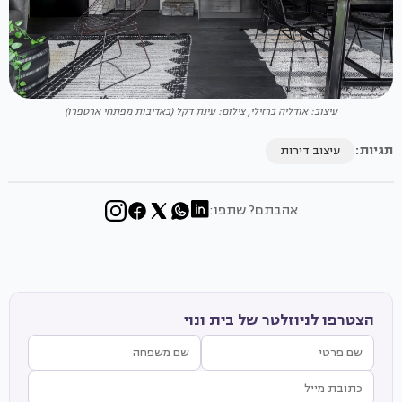
עיצוב: אודליה ברזילי, צילום: עינת דקל (באדיבות מפתחי ארטפרו)
תגיות:
עיצוב דירות
אהבתם? שתפו:
הצטרפו לניוזלטר של בית ונוי