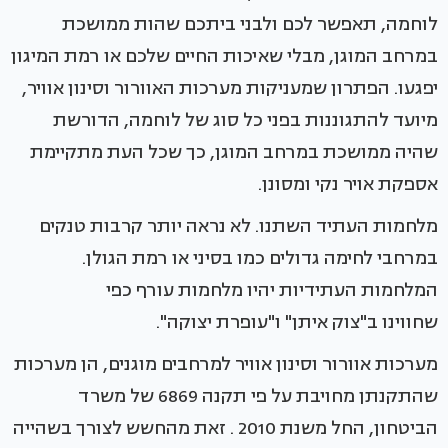
לוחמה, תאפשר לכם ולבני ביתכם שהות ממושכת
במרחב המוגן, מבלי שאיכות החיים שלכם או רמת המיגון
יפגעו. הפתרון שמעניקות מערכות האוורור וסינון אוויר,
מיועד להתגוננות בפני כל סוג של לוחמה, הדורשת
שהיה ממושכת במרחב המוגן, כך שכל העת מתקיימת
אספקת אויר נקי ומסונן.
מלחמות העתיד השתנו. לא נראה יותר קרבות טנקים
במרחבי לחימה גדולים כמו בסיני או רמת הגולן.
המלחמות העתידיות יהיו מלחמות עורף כפי
שחווינו ב"צוק איתן" ו"עופרת יצוקה".
מערכות אוורור וסינון אוויר למרחבים מוגנים, הן מערכות
שהתקנתן מחויבת על פי תקנה 6869 של משרד
הביטחון, החל משנת 2010 . זאת מהחשש לצורך בשהייה