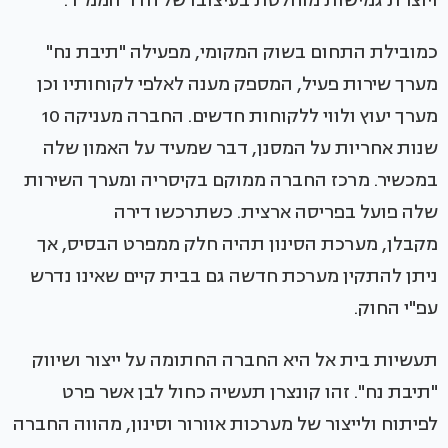
ויוצרת גמישות מוחלטת בעיצובו של חדר הממ"ד.
כמובילת התחום בשוק המקומי, מפעילה "תיבת נח"
מערך שירות פעיל, המספק מענה לאלפי לקוחותיו וכן
מערך יעוץ ולווי ללקוחות חדשים. החברה מעניקה 10
שנות אחריות על המסנן, דבר שמעיד על האמון שלה
במכשיר. מרכז החברה ממוקם בקיסריה ומערך השירות
שלה פועל בפריסה ארצית. כשתרכשו דירה
מקבלן, מערכת הסינון תהיה חלק ממפרט הבסיס, אך
ניתן להתקין מערכת חדשה גם בבית קיים שאינו נדרש
עפ"י החוק.
תעשיות בית אל היא החברה החתומה על ייצור ושיווק
"תיבת נח". זהו קונצרן תעשיה כחול לבן אשר פרט
לפיתוח ולייצור של מערכות אוורור וסינון, מהווה החברה