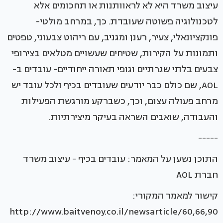
עיצוב משרד היא לא לראוותנות או תחכומים אלא
לטכנולוגיה פשוטה שעובדת. כך, במרחב מולטי-
פונקציונאלי, צעיר, רענן ומגניב, עם ריהוט צבעוני, טפטים
ותמונות על הקירות, שטיחים שעשויים מטלאים בצירופי
צבעים בלתי שגרתיים וגופי תאורה ייחודיים- עובדים ב-
AOL, שם כולם כבר יודעים שעובדים בכיף ולכל עובד יש
מרחב פעולה עצום, וכך, כשברקע מורגשת הפעילות
והעבודה, שואבים השראה בעיקר מיצירתיות.
-----
התוכן נשען על המאמר: עובדים בכיף - עיצוב משרד
חברת AOL
קישור למאמר המקורי:
http://www.baitvenoy.co.il/newsarticle/60,66,90