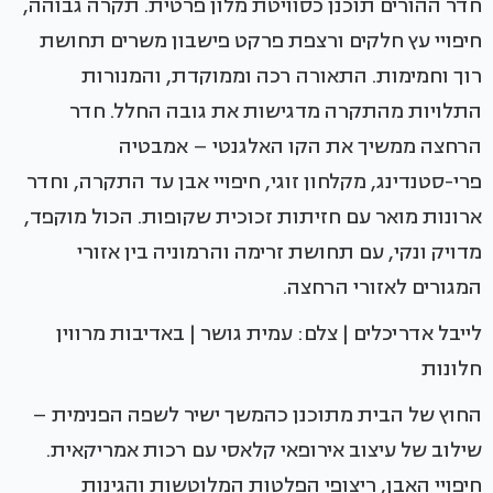
חדר ההורים תוכנן כסוויטת מלון פרטית. תקרה גבוהה,
חיפויי עץ חלקים ורצפת פרקט פישבון משרים תחושת
רוך וחמימות. התאורה רכה וממוקדת, והמנורות
התלויות מהתקרה מדגישות את גובה החלל. חדר
הרחצה ממשיך את הקו האלגנטי – אמבטיה
פרי-סטנדינג, מקלחון זוגי, חיפויי אבן עד התקרה, וחדר
ארונות מואר עם חזיתות זכוכית שקופות. הכול מוקפד,
מדויק ונקי, עם תחושת זרימה והרמוניה בין אזורי
המגורים לאזורי הרחצה.
לייבל אדריכלים | צלם: עמית גושר | באדיבות מרווין
חלונות
החוץ של הבית מתוכנן כהמשך ישיר לשפה הפנימית –
שילוב של עיצוב אירופאי קלאסי עם רכות אמריקאית.
חיפויי האבן, ריצופי הפלטות המלוטשות והגינות