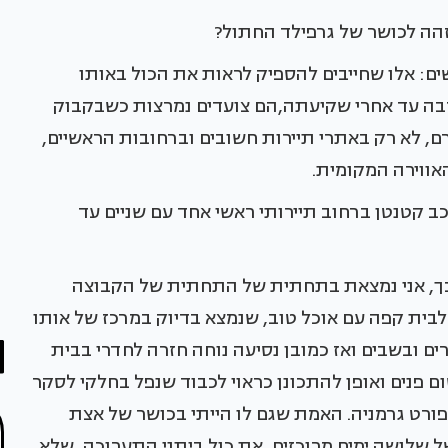
הה לכושר של גרפילד החתול?
ים: אלו שחייבים להספיק לראות את הכול באותו
רבה עד אחרי שקיעתה,הם צועדים נמרצות כשבקבוק
, לא רק באתרי תיירות חשובים וברחובות הראשיים,
האווירה המקומית.
כב קטנטן ברחוב תיירותי ראשי אחד עם שניים עד
מכך, אני נמצאת בתחתית של התחתית של הקבוצה
לבית קפה עם אוכל טוב, שנמצא בדיוק במרכז של אותו
ים ובשבים ואז כמובן נסיעה נוחה חזרה לחדרי בבית
ום פנים ואופן להתכונן כראוי לכבוד שנפל בחלקי לסקר
רט גרמניה. האמת שגם לו הייתי בכושר של אצת
 שלושה ימים מרוכזים, את כול ביתני התערוכה, שלא