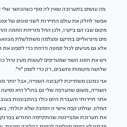
מה עושים בתערוכה שאין לה סוף כשהכושר שלי ז
אפשר לחלק את עולם התיירות לשני סוגים של אנש
מקום שבו הם ביקרו, ולכן החל מזריחת החמה וה
מים מינראליים בתיקם ומצלמה משתלשלת מצווארם
אלא גם מגיעים לכול סמטה נידחת כדי לספוג את 
ויש את הסוג השני שמעדיפים לעשות מעין טיול כו
שלושה מקומות נחשבים, רק כדי לסמן "וי".
אני כמובן משתייכת לקבוצה השנייה, אבל יותר 
השנייה, משום שהעדפה שלי גם בחו"ל היא נסיעה 
אתר תיירותי והעברת היום כולו בהתבוננות בעובר
המלון. שולחן קפה אישי זו הסיבה שלא יכולתי, בש
את תערוכת אמביינטה שהתקיימה החודש בפרנקפו
מרתון לא הייתי מצליחה לכסות בהליכה נמרצת, של