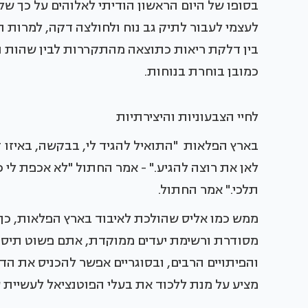
בסופו של היום הראשון הודיתי לאלוהים על כך שלפ
לעצמי לעבור לתיק גב נוח ולחולצה דקה, למרות 
בין דלקת ריאות כתוצאה מהתקררות לבין שהות נוח
כמובן בוחרת בנוחות.
לחיי הצבעוניות והיצירתיות
בארץ הפלאות "התואיל להגיד לי, בבקשה, באיזו ד
לאן את רוצה להגיע." - אמר החתול "לא אכפת לי כל
תלכי." אמר החתול.
ממש כמו אליס שהולכת לאיבוד בארץ הפלאות, כך 
מסודרת ורשימת יעדים ממוקדת, אתם פשוט תיסחפו
והפיתויים הרבים, ובסוגריים אפשר להכניס את הד
מציע על מנת ללכוד את בעלי הפוטנציאל לעשיית 