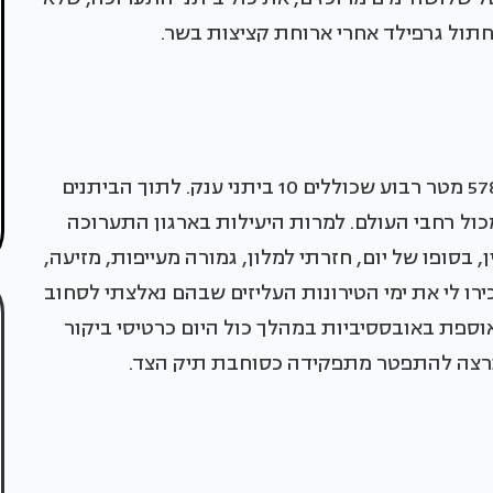
תול גרפילד אחרי ארוחת קציצות בשר.
רק כדי לסבר את האוזן שטח התערוכה הוא 578,000 מטר רבוע שכוללים 10 ביתני ענק. לתוך הביתנים
ר מ: 4,700 מציגים מכ:80 מדינות מכול רחבי העולם. למרות היעילות בארגון התערוכה
, בסופו של יום, חזרתי למלון, גמורה מעייפות, מזיעה,
רו לי את ימי הטירונות העליזים שבהם נאלצתי לסחוב
אוספת באובססיביות במהלך כול היום כרטיסי ביקור
 תרצה להתפטר מתפקידה כסוחבת תיק הצד.