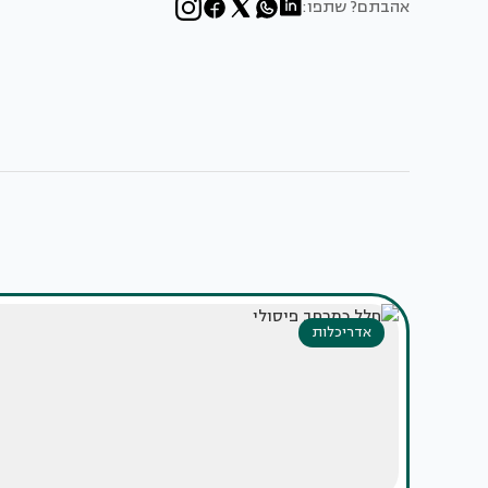
אהבתם? שתפו:
אדריכלות