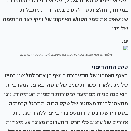
נעלי אייפ-פורס משנת 2024, נעלי אייר פורס 3 מעוצבות
במיוחד, וחולצות טי וז׳קטים במהדורות מוגבלות
שנושאים את סמל הסוושׁ האייקוני של נייקי לצד החתימה
של ניגו.
יפני
צילום: Luke Hayes, באדיבות מוזיאון העיצוב לונדון. טקס התה היפני
טקס התה היפני
האגף האחרון של התערוכה חושף פן אחר לחלוטין בחייו
של ניגו. לאחר עשרות שנים של עיסוק באופנה מערבית,
הוא פנה פנייה מפתיעה למסורות היפניות העתיקות. ניגו
מתאמן להיות מאסטר של טקס התה, מתרגל קרמיקה
בסטודיו שלו בטוקיו ונוסע ברחבי יפן ללמוד סגנונות
אזוריים של עיצוב כלי חרס. התערוכה מציגה 25 מיצירות