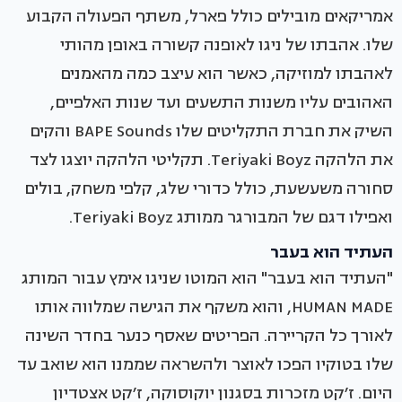
אמריקאים מובילים כולל פארל, משתף הפעולה הקבוע
שלו. אהבתו של ניגו לאופנה קשורה באופן מהותי
לאהבתו למוזיקה, כאשר הוא עיצב כמה מהאמנים
האהובים עליו משנות התשעים ועד שנות האלפיים,
השיק את חברת התקליטים שלו BAPE Sounds והקים
את הלהקה Teriyaki Boyz. תקליטי הלהקה יוצגו לצד
סחורה משעשעת, כולל כדורי שלג, קלפי משחק, בולים
ואפילו דגם של המבורגר ממותג Teriyaki Boyz.
העתיד הוא בעבר
"העתיד הוא בעבר" הוא המוטו שניגו אימץ עבור המותג
HUMAN MADE, והוא משקף את הגישה שמלווה אותו
לאורך כל הקריירה. הפריטים שאסף כנער בחדר השינה
שלו בטוקיו הפכו לאוצר ולהשראה שממנו הוא שואב עד
היום. ז׳קט מזכרות בסגנון יוקוסוקה, ז׳קט אצטדיון