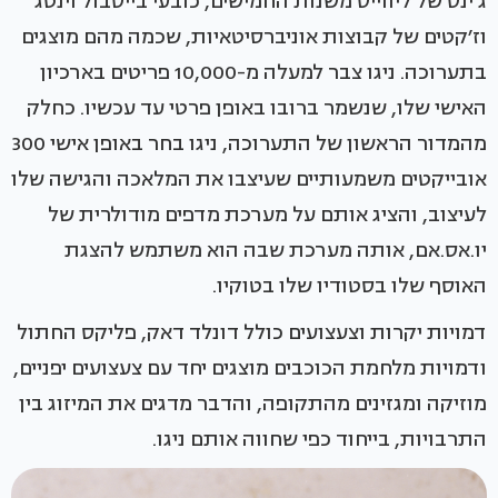
ג׳ינס של ליווייס משנות החמישים, כובעי בייסבול וינטג׳
וז׳קטים של קבוצות אוניברסיטאיות, שכמה מהם מוצגים
בתערוכה. ניגו צבר למעלה מ-10,000 פריטים בארכיון
האישי שלו, שנשמר ברובו באופן פרטי עד עכשיו. כחלק
מהמדור הראשון של התערוכה, ניגו בחר באופן אישי 300
אובייקטים משמעותיים שעיצבו את המלאכה והגישה שלו
לעיצוב, והציג אותם על מערכת מדפים מודולרית של
יו.אס.אם, אותה מערכת שבה הוא משתמש להצגת
האוסף שלו בסטודיו שלו בטוקיו.
דמויות יקרות וצעצועים כולל דונלד דאק, פליקס החתול
ודמויות מלחמת הכוכבים מוצגים יחד עם צעצועים יפניים,
מוזיקה ומגזינים מהתקופה, והדבר מדגים את המיזוג בין
התרבויות, בייחוד כפי שחווה אותם ניגו.