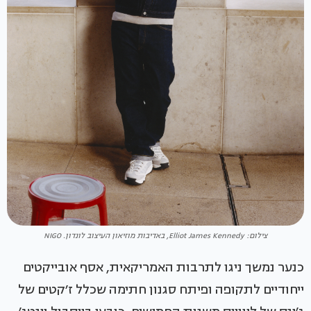
צילום: Elliot James Kennedy, באדיבות מוזיאון העיצוב לונדון. NIGO
כנער נמשך ניגו לתרבות האמריקאית, אסף אובייקטים
ייחודיים לתקופה ופיתח סגנון חתימה שכלל ז׳קטים של