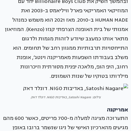
ובהמשך השיק את Billionaire Boys Club יחד עם
המוזיקאי האמריקאי פארל וויליאמס ב-2003 ואת
HUMAN MADE ב-2010. מאז 2021 הוא משמש כמנהל
אמנותי של בית האופנה הצרפתי קנזו (Kenzo). המוזיאון
מתאר אותו כמעצב שיודע לזהות מגמות ולדגום
התייחסויות תרבותיות ממגוון רחב של תחומים. הוא
משלב בעבודתו השפעות מאמריקנה וינטג׳, אופנת
רחוב, היפ הופ, מלאכה יפנית מסורתית וזיכרונות
מילדותו בטוקיו של שנות השמונים.
צילום: Satoshi Nagare, באדיבות NIGO. דונלד דאק
אמריקנה
התערוכה מציגה למעלה מ-700 פריטים, כאשר 600 מהם
מגיעים מהארכיון האישי של ניגו שנשמר ברובו באופן