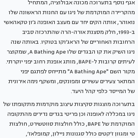
אגף נוסף בתערוכה מכונה אבולוציה, המתחיל
מהקריירה המוקדמת של ניגו עם החנות הראשונה שלו
נואוהר, אותה הקים יחד עם מעצב האופנה ג׳ון טקאהאשי
ב-1993, חלק מסצנת אורה-הרה שהתרכזה סביב
הרחובות האחוריים של הראג׳וקו בטוקיו. באותה שנה
ניגו השיק את קו הבגדים שלו A Bathing Ape, שמקוצר
לעיתים קרובות ל-BAPE, מותג אופנת רחוב יפני יוקרתי.
מקור השם "A Bathing Ape" מתייחס לפתגם יפני
המתאר צעירים עשירים ומפונקים, ומשקף נימה אירונית
של המייסד כלפי קהל היעד.
בתערוכה מוצגות סקיצות עיצוב מוקדמות מתקופתו של
ניגו במכללה לאופנה וכן פריטי בגדים נדירים מהתקופה
המוקדמת של BAPE, כולל חולצות סווטשירט, חולצות
טי ומגוון ז׳קטים כולל סגנונות ניילון, קמופלאז׳,