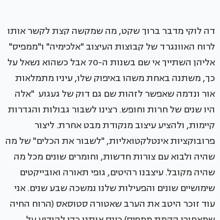
דה לוקי מדבר ברוך שקט, מה שמקשה קצת לקשר אותו
לרוח האוונגרד של קבוצות העיצוב "אלכימיה" ו"ממפיס"
אליהן השתייך אי שם בשנות ה-70 אבל כשהוא נשאל על
כך, משתנה באחת משהו באיפוק שלו, עיניו מתמלאות
אור ונדמה שאפשר לזהות שם גם דוק של געגוע "אלה
היו שנים של חרות וחופש. רצינו לשבור גבולות והגדרות
קיימות, ולהציע עיצוב מנקודת מבט אחרת. ליצור
פרובוקציות אינטלקטואליות, "לשבור את הכלים" של מה
שהיה ולבוא עם צורות חדשות, וחומרים שונים מכל מה
שהיה מקובל. עיצבנו רהיטים, גופי תאורה ואובייקטים
שימושיים שונים והפעילות שלנו נמשכה שבע שנים. אני
עוד זוכר היטב את הערב שאטורה סטוסאס (הרוח החיה
שמאחורי הקמת ממפיס) כינס אותנו כדי להודיע על