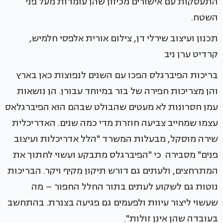
התעסקות עם אישורים מכיוון שהן עומדות מעל פני
השטח.
תכנון ועיצוב שירלי דן, צילום אורית אלפסי חלמיש,
קרדיט ערן ניב
בריכות הפיברגלס הפכו עם השנים לנפוצות כאן בארץ
והן מצריכות חפירה של בור במיוחד עבורן. הן נושאות
עמן חסרונות לא מעטים שהבולט שבהם הוא הפיברגלאס
עצמו שמחייב צביעה חוזרת מדי כמה שנים. האדריכלית
שירה מוסקל, מבעלות המשרד "הלל אדריכלות ועיצוב
פנים" מסבירה כי "הפיברגלס מתבקע ועשוי לחתוך את
המתרחצים, ולעתים גם דורש תיקון מקיף ויקר. הבריכות
נוטות גם לשקוע לעתים בתור החלל החפור – מה
שעשוי ליצור עיוות ולפעמים גם פגיעה בצנרת. בהתחשב
בעובדה שהן אינן זולות".