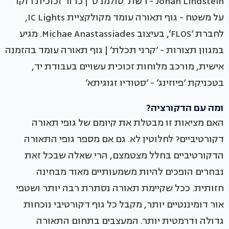
Johan Lindstein - רשת ‘טולמנ’ס’ | כדור זכוכית רוקד
על משטח - גוף תאורה עומד מקולקציית IC Lights,
לחברת ‘FLOS’, בעיצוב Michae Anastassiades. מגיע
במגוון תצורות - ‘קרני תכלת’ | גוף תאורה עומד בהזמנה
אישית, מורכב מלוחות זכוכית עשויים בעבודת יד,
בטכניקת ‘פיוזינג’ - ‘סטודיו זגוגיתא’
ומה עם הדקורציה?
האם מציאות זו מבטלת את קיומם של גופי תאורה
דקורטיביים? לחלוטין לא. גם אם מספר גופי התאורה
הדקורטיביים בחלל מצטמצם, הרי שאלה שבכל זאת
נבחרים הופכים להיות משמעותיים מאוד מבחינה
חזותית. ככל שקיימת תאורה נסתרת רבה יותר ושטפי
אור דומיננטיים יותר, מקבל כל גוף דקורטיבי נוכחות
גדולה ודרמטית יותר. המעצבים בתחום התאורה