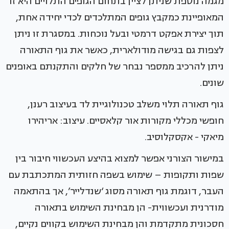
מגמה נוספת שניתן לציין בתחום הגופים התלויים היא זו
המאופיינת כמקבץ גופים המתלכדים לכדי יחידה אחת,
תוך יצירת אפקט דרמטי ובעל נוכחות. במסגרת זו ניתן
לצפות גם בגישה מודולארית, כאשר את גוף התאורה
ניתן להרכיב ממספר נבחר של חלקים והתקנתם באופנים
שונים.
גוף תאורה תלוי משלב טכנולוגיית לד בעיצוב רענן,
חופשי מכללי מקורות אור קלאסיים. עיצוב: אריהירו
מיאקי - אקסקלוסיב.
במישור הצורני אפשר למצוא בהיצע העכשווי חיבור בין
שפות ותקופות – שימוש בשפה חזותית המתכתבת עם
העבר, דוגמת גוף תאורה מסוג ‘שנדלייר’, אך בהתאמה
מודרנית ועכשווית- הן מבחינת השימוש בתאורה
חסכונית מתקדמת והן מבחינת השימוש בקווים נקיים,