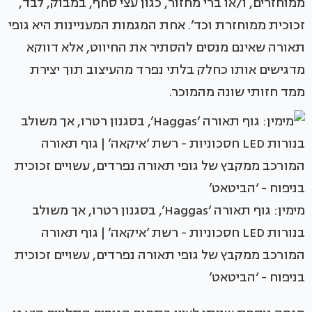
ממוחזרים, ו/או ברי מחזור, כגון עצי סחף, במבוק, לבד,
זכוכית ממוחזרת וכד’. אחת המגמות המעניינות היא גופי
תאורה שאינם מנסים להסתיר את החיווט, אלא דווקא
מדגישים אותו כחלק בלתי נפרד מהעיצוב תוך יצירת
ממד חזותי שונה מהמוכר.
מימין: גוף תאורה ‘Haggas’, בסגנון רטרו, אך משולב
בנורות LED חסכוניות - רשת ‘איקאה’ | גוף תאורה
המורכב ממקבץ של גופי תאורה נפרדים, עשויים זכוכית
בניפוח - ‘הביטאט’