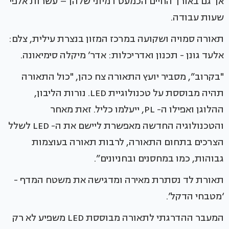
אך גם באורך החיים הכמעט דמיוני שלהן – עשרות אלפי
שעות עבודה.
תאורה סמויה ושקועה במרכז המזון בנצרת עילית, צלם:
אלעד גונן - תכנון ואדריכלות: אדר’ מיקלה סימיאונה.
"בקרוב”, מסביר יועץ התאורה צח כהן, "כול התאורה
תהיה מבוססת על טכנולוגיית LED. נורות הליבון,
ההלוגן ואפילו ה- PL, ייעלמו כליל. זאת מאחר
והטכנולוגיה החדשה מאפשרת ליישם את ה- LED לשלל
הצרכים בתחום התאורה, לרבות תאורה בעוצמות
גבוהות, כמו במחסנים ובחניונים”.
תאורת לד נסתרת מאירה ומדגישה את משטח המדף -
‘מטבחי הדקל’.
המעבר ההדרגתי לתאורה מבוססת LED משפיע לא רק