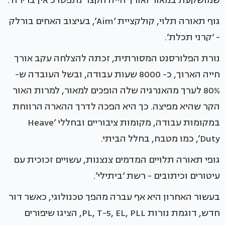
שמושקעת במאור ואורך חייה הקצר נתפסו כ’אין ברירה’.
גוף תאורה תלוי, קולקציית ‘Aim’, בעיצוב האחים בורלק
- ‘קרני תכלת’.
נורת הפלורסנט המסורתית, זכתה להצלחה עקב אורך
חייה הארוך, כ- 8000 שעות עבודה, ובשל העובדה ש-
80% לערך מהאנרגיה שלה הופכים למאור, למרות האור
הקר שהיא מפיצה. כך היא הפכה לדרך ההארה הרווחת
במקומות עבודה, מקומות ציבוריים ובחללי ‘Heave
Duty’, כמו מטבח, בחלל הביתי.
גופי תאורה תלויים המדמים צנצנות, עשויים זכוכית עם
עיטורים וכיתובים - רשת ‘ביתילי’.
בעשור האחרון היא אף עברה מהפך טכנולוגי, כאשר דור
חדש, דוגמת נורות PL, T-5, EL, PLL, הציגו שיפורים