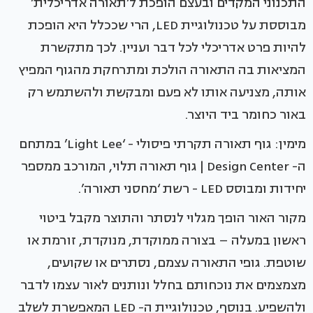
התכנוני המקדים ובעצם הופכת ל’תאורה אדריכלית’
מבוססת על טכנולוגיית LED, הרי שככלל היא הופכת
להיות פרט אדריכלי לכל דבר ועניין. לכך מתקשרת
המציאות בה התאורה הולכת ומתרחקת מהגוף המפיץ
אותה, מצניעה אותו לא פעם ומבקשת ולהשתמש רק
באור כחומר ביד היוצר.
מימין: גוף תאורה תקרתי פיסולי - ‘Light Lee’ במתחם
ה- Design Center | גוף תאורה תלוי, המורכב ממספר
יחידות ומבוסס LED - רשת ‘מחסני תאורה’.
מקור האור הופך מגלוי לנסתר והתוצר מקבל ביטוי
ראשון במעלה – בצורה ממוקדת, מנוקדת, זורמת או
שוטפת. גופי התאורה עצמם, נסתרים או שקועים,
מצמצמים את נוכחותם בחלל ונותנים לאור עצמו לדבר
ולהשפיע. בנוסף, טכנולוגיית ה- LED המאפשרת לשלב