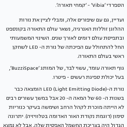
הספרדי ‘Vibia’ - ‘קמחי תאורה’.
ועדיין, גם עם שיפורים אלה, ומבלי לציין את נורות
ההלוגן זוללות האנרגיה, נשאר עולם התאורה בקונספט
ובתפיסת עולם דומים לאורך שנים. השינוי המשמעותי
החל להתחולל עם הפיכתה של נורת ה- LED לשחקן
ראשי בעולם התאורה.
גוף תאורה עומד, עשוי לבד, של המותג ‘BuzziSpace’,
בעל יכולת ספיגת רעשים - פיטרו.
נורת ה-(LED (Light Emitting Diode הומצאה כבר
בשנות ה- 60 של המאה ה- 20 אבל במשך עשורים רבים
לא הייתה מוכרת לקהל הרחב ושימשה בעיקר כנוריות
סימון (דוגמת נקודת האור האדומה בטלוויזיה). יתרונה
הגדול היה בצריכת החשמל האפסית שלה, אבל לא נמצא