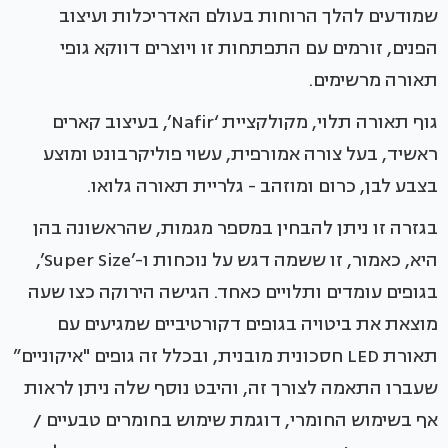
שמודעים להלך הרוחות בעולם האדריכלות ועיצוב
הפנים, זורמים עם התפתחות זו ויוצרים דווקא גופי
תאורה מרשימים.
גוף תאורה תלוי, מקולקציית ‘Nafir’, בעיצוב קארים
ראשיד, בעל צורה אמורפית, עשוי פוליקרבונט ומוצע
בצבע לבן, כרום ומוזהב - גלריית תאורה גלואו.
בגזרה זו ניתן להבחין במספר מגמות, שהראשונה בהן
היא, כאמור, זו ששמה דגש על נוכחות ו-’Super Size’,
בגופים עומדים ותלויים כאחד. הגישה הירוקה כצו שעה
מוצאת את ביטויה בגופים דקורטיביים שמגיעים עם
תאורת LED חסכונית מובנית, ובכלל זה גופים "איקוניים”
שעברו התאמה לצורך זה, והיבט נוסף שלה ניתן לראות
אף בשימוש החומרי, דוגמת שימוש בחומרים טבעיים /