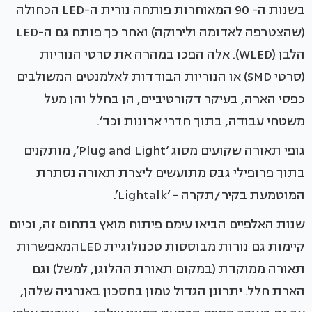
בשנות ה- 90 המאוחרות פותחה נורית ה-LED הכחולה
(שהצטרפה לאדומה ולירוקה) ואחר כך פותח גם ה-LED
הלבן (WLED). אלה הפכו במהרה את סרטי הנוריות
(סרטי SMD) או הנוריות הבודדות לאלמנטים המשולבים
כפסי הארה, בעיקר דקורטיביים, הן בחלל והן מעל
משטחי עבודה, בתוך חדרי ארונות וכד’.
גופי תאורה שקועים מסוג ‘Plug and Light’, מותקנים
בתוך פרופילי גבס מתועשים ליצרת תאורה נסתרת
המוטמעת בקיר/תקרה - ‘Lightalk’.
שנות האלפיים הביאו עימם פיתוח מואץ בתחום זה, וכיום
קיימות גם נורות מבוססות טכנולוגיית LEDהמאפשרות
תאורה ממוקדת (במקום תאורת ההלוגן, למשל) וגם
הארת חלל. יתרונן הגדול טמון בחסכון באנרגיה שלהן,