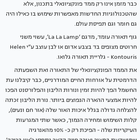
כבר מזמן אינו רק ממד פונקציונאלי בתכנון, אלא
שהטכנולוגיות החדשות מאפשרות שימוש בו כאילו היה
גם חומר וגם תפיסת עולם.
גוף תאורה עומד, מדגם ‘La La Lamp’, עשוי משני
חרוטים מצופים בד בצבע אדום או לבן עוצב ע”י Helen
Kontouris - גלריית תאורה גלואו.
את הממד הפונקציונאלי של התאורה ואת השפעתה
הדרמטית על אורחות החיים המודרניים, כבר קיבלנו עת
החשמל הפך להיות זמין ונורות הליבון והפלורסנט הפכו
להיות אמצעי ההארה הנפוצים ביותר. נורת הליבון זכתה
להצלחה גדולה בגלל איכות האור שלה (אור חם ונעים),
קלות השימוש ומחירה הנמוך, כאשר שתי המגרעות
העיקריות שלה - הפיכת רק כ- 10% מהאנרגיה