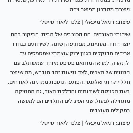
מרכזית. במסדרון תוכננה תאורת לד לאורכו, שמאירה
ויוצרת מסדרון מפואר ויפה.
עיצוב: דניאל מיכאלי | צלם: ליאור טייטלר
שירותי האורחים הם הכוכבים של הבית. הביקור בהם
יוצר חוויה מעניינת, מפתיעה ושונה. לשירותים נבחרו
אריחים מדוקקים בגוון ירוק עוצמתי שמטפסים עד
לתקרה. למראה מותאם פסיפס מיוחד שמשתלב עם
הגוונים של האריח, לצד נגיעות זהב מוברש, מה שיוצר
חלל יוקרתי ואלגנטי. הפתעה נוספת ממתינה לאורחים,
בעת הכניסה לשירותים והדלקת האור, גם המוזיקה
מתחילה לפעול. שני העיגולים התלויים הם למעשה
רמקולים מעוצבים.
עיצוב: דניאל מיכאלי | צלם: ליאור טייטלר