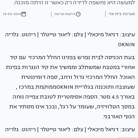
למעשה היא נחשפה לדירה רק כאשר זו היתה מוכנה.
מערכת בית ונוי
5 דקות קריאה
13-03-2024
עיצוב: דניאל מיכאלי | צלם: ליאור טייטלר | ריהוט: גלריה
OKNIN
בעת הכניסה לבית נפרש בפנינו החלל המרכזי עם קיר
אחורי במטבח שמשתלב וממשיך את קיר הנגרות בפינת
האוכל. החלל המרכזי גדול ורחב, ספה דומיננטית
שעוצבה ותוכננה בגלריית OKNINממוקמת במרכז ,
באורך 4.5 מטר. הספה אסימטרית לטובת צפייה נוחה
במסך הטלוויזיה, שעומד על רגל, ובכך אינו מסתיר את
הנוף האורבני.
עיצוב: דניאל מיכאלי | צלם: ליאור טייטלר | ריהוט: גלריה