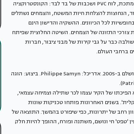
שיטתו של בלנק כוללת קונסטרוקציה של מסגרת מתכת, לוח PVC ושכבות של בד לבד: הקונסטרוקציה
ידוד, הנחוצות להצלחת חיות המשטח, והצמחים נשתלים
פשיות לכל הכיוונים. ההשקיה והדישון הינם
 צורכי התזונה של הצמחים. השיטה החלוצית שפיתח
לבה כבר על גבי קירות של מבני ציבור, חברות
ים ברחבי העולם.
בית פרטי בבריסל שכולו מחופה בקירות ירוקים, הושלם ב-2005. אדריכל: Philippe Samyn. ביצוע: הוגה
הפיכתו של הקיר עצמו לכר שתילה וצמיחה עצמאי,
לית'. בשנים האחרונות פותחו טכניקות שונות
ון רחב של יתרונות, כפי שיפורט בהמשך. התוצאה של
ין 'טפט' חי ונושם, משתנה ופורח, ההופך להיות חלק