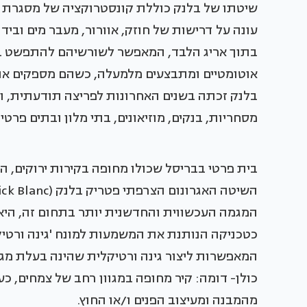
עונה על דרישות של חוזק, אוורור, מעבר מים וב
בתוך אריג הלבד, המאפשר לשורשיהם להתפשט בחו
אוטומטיים ומתבצעים מלמעלה, כשהם מספקים את
בלנק זכתה בשנים האחרונות לפריצה תודעתית, ושו
מסחריות, בנקים, מוזיאונים, בתי מלון ובתים פרטי
השיטה האגרונום הצרפתי פטריק בלנק (Patrick Blanc).
המגמה העכשווית והחדשנית יותר בתחום זה, היא 
כטכניקה הנותנת את המשמעות למונח 'גינה ורטיק
המאפשרות ליצור גינה ורטיקלית שהינה בעלת מגו
כולן- דומה: קיר מחופה במגוון רחב של צמחים, כע
מהמבנה ומעיצוב הפנים ו/או החוץ.