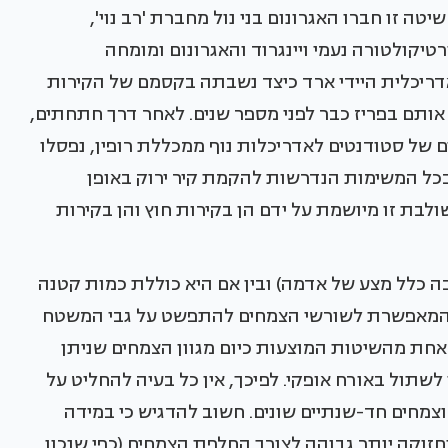
של 100X120 ס"מ. לפיתוח שיטה זו חברו האגרונום בני נול מחברת 'רב נוי',
טיקולטורה נעמי ויינגרוד והאגרונום ומומחה
דריכלית היידי ארד כיצד נשבתה בקסמם של הקירות
אותם בפריז כבר לפני מספר שנים. לאחר דרך חתחתים,
ם של סטודנטים לאדריכלות נוף ממכללת רופין, נפסלו
בכל המשימות הנדרשות להקמת קיר ירוק באופן
בת זו מיושמת על ידם הן בקירות חוץ והן בקירות
 בה כלל מצע של אדמה) ובין אם היא כוללת כמות קטנה
יה המאפשרת לשורשי הצמחים להתפשט על גבי המשטח
 אחת מהשיטות המוצעות כיום מגוון הצמחים שניתן
לשתול באורח אופקי. לפיכך, אין כל בעיה להחליט על
צמחים חד-שנתיים שונים. חשוב להדגיש כי במידה
חזוקה יותר גבוהה לצורך החלפת הצמחים (כפי שנכון