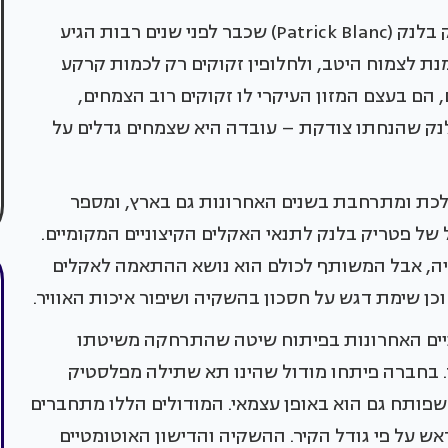
ממציא ומפתח השיטה הוא הביולוג הצרפתי פטריק בלנק (Patrick Blanc) שכבר לפני שנים רבות הגיע
ת לצמוח היטב, ולחלופין זקוקים רק לכמות קרקע
, הם בעצם המזון העיקרי לו זקוקים רוב הצמחים,
לנק שהנחתו צודקת – עובדה היא שצמחים גדלים על
ולכת ומתרחבת בשנים האחרונות גם בארץ, ומספר
ל פטריק בלנק לתנאי האקלים הקיצוניים המקומיים.
ה, אבל המשותף לכולם הוא נושא ההתאמה לאקלים
וכן שימת דגש על חסכון בהשקיה ושיפור איכות האוויר.
דוגמא, עסקה בשנתיים האחרונות בפיתוח שיטה שהתרחקה משיטתו
. בחברה פיתחו מודול שהינו תא שתילה מפלסטיק
צע שתילה שפותח גם הוא באופן עצמאי. המודולים הללו מתחברים
 על פי גודל הקיר. ההשקיה והדישון האוטומטיים