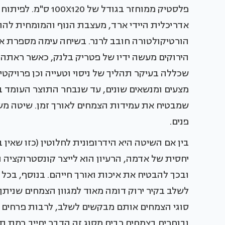
פלסטיק ממוחזר בגודל 
אדריכלית היידי ארד, מעצבת הנוף והמומחית להור
הורטיקולטורה חובב לרנר. בשיחה עימה מספרת א
הירוקים מעשה ידיו של פטריק בלנק, כאשר ראתה 
שכללה בעיקר תהליך של ניסוי וטעייה וכן פרויקטי
מצעים ומנשאים שונים, עד שנבחר התוצר העומד 
שמבטיח את עמידות הצמחים לאורך זמן. שיטה משול
פנים.
בין אם השיטה היא הידרופונית לחלוטין (כזו שאין
יחסית של אדמה, הרעיון הוא לייצר קונסטרוקצ
ובכך להבטיח את איכות ואורך חייהם. בנוסף, בכל
לשלב בקיר ירוק דומה מאוד למגוון הצמחים שניתן 
סוגי הצמחים אותם מבקשים לשלב, לרבות פרחים ו
ובוחרים בצמחים רבים מסוג זה הדבר יחייב רמת ת