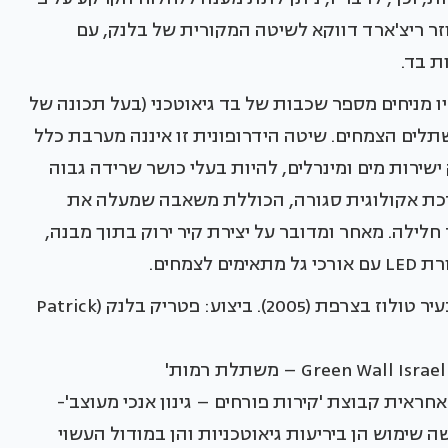
חוזר ריצ'ארד דווקא לשיטה המקורית של בלנק, עם
ת בד.
יטה זו הקונסטרוקציה כוללת לוח PVC, עליו מניחים מספר שכבות של בד גיאוטכני (בעל תכונה של
שתלים הצמחים. שיטה הידרופונית זו איננה מערבת כלל
שירות מים ומינרלים, להיות בעלי כושר שרידה גבוה
כת אקולוגית סגורה, הכוללת משאבה שמעלה את
חלילה. מאחר ומדובר על יצירת קיר ירוק בתוך מבנה,
מחים.
גינה ורטיקלית בכניסה לפלנטריום בפארק החלל בעיר טולוז בצרפת (2005). ביצוע: פטריק בלנק (Patrick
חראית קבוצת 'קירות פורחים – גינון אנכי מעוצב'-
ימוש הן ביריעות גיאוטכניות והן במודול העשוי