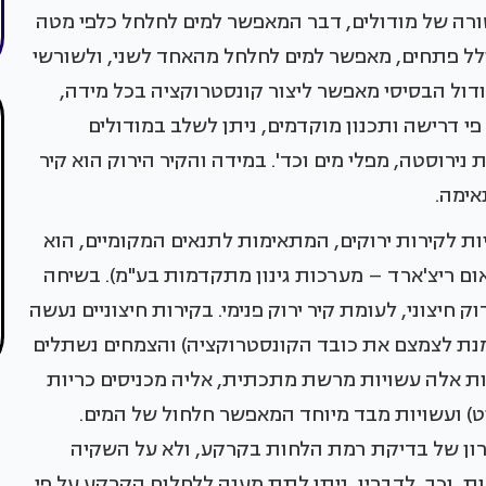
רה של מודולים, דבר המאפשר למים לחלחל כלפי מטה
ולל פתחים, מאפשר למים לחלחל מהאחד לשני, ולשורשי
ודול הבסיסי מאפשר ליצור קונסטרוקציה בכל מידה,
פי דרישה ותכנון מוקדמים, ניתן לשלב במודולים
נירוסטה, מפלי מים וכד'. במידה והקיר הירוק הוא קיר
אימה.
ות לקירות ירוקים, המתאימות לתנאים המקומיים, הוא
אום ריצ'ארד – מערכות גינון מתקדמות בע"מ). בשיחה
 חיצוני, לעומת קיר ירוק פנימי. בקירות חיצוניים נעשה
בי של 10 ס"מ בלבד (על מנת לצמצם את כובד הקונסטרוקציה) והצמחים נשתלים
מודולאריות של 60X30 ס"מ. יחידות אלה עשויות מרשת מתכתית, אליה מכניסים כריות
) ועשויות מבד מיוחד המאפשר חלחול של המים.
קרון של בדיקת רמת הלחות בקרקע, ולא על השקיה
, וכך, לדבריו, ניתן לתת מענה ללחלוח הקרקע על פי