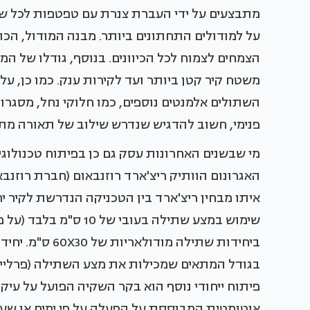
מתבצעים על ידי העברת צנרת עם טפטפות לכל שו
על למודולים התחתונים ביותר. מבנה המודול, הכ
הצמחים לצמוח לכל הכיוונים. בנוסף, גודלו של המ
משטח קיר קטן ביותר ועד לקירות ענק. כמו כן, על 
השתולים אלמנטים נוספים, כמו חלוקי נחל, מסגרות 
פנימי, חשוב להדגיש שנדרש שילוב של תאורה מת
מי שבשנים האחרונות עסק גם כן בפיתוח טכנולוגי
האגרונום הוותיק ריצ'ארד רוזנבאום (חברת רוזנב
איתו מבחין ריצ'ארד בין הטכניקה הנדרשת לקיר ירוק
שימוש במצע שתילה בעו
ביחידות שתילה 
בגודל המתאים שמכילות את מצע השתילה (פרלייט
פיתוח ייחודי נוסף הוא בקר השקיה הפועל על עי
אוטומטית המבוססת על הפעלה על פי ימים או שעות