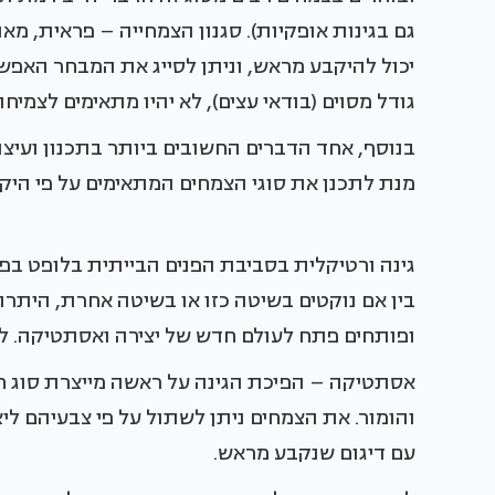
גם בגינות אופקיות). סגנון הצמחייה – פראית, מאו
יכול להיקבע מראש, וניתן לסייג את המבחר האפשר
גודל מסוים (בודאי עצים), לא יהיו מתאימים לצמיח
בנוסף, אחד הדברים החשובים ביותר בתכנון ועיצוב 
מנת לתכנן את סוגי הצמחים המתאימים על פי הי
גינה ורטיקלית בסביבת הפנים הבייתית בלופט בפריז (2005). ביצוע: פטריק בלנק (ic Blanc
בין אם נוקטים בשיטה כזו או בשיטה אחרת, היתרונ
ופותחים פתח לעולם חדש של יצירה ואסתטיקה. לה
אסתטיקה – הפיכת הגינה על ראשה מייצרת סוג
והומור. את הצמחים ניתן לשתול על פי צבעיהם לי
עם דיגום שנקבע מראש.