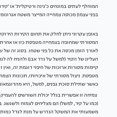
המוחלף לעתים במונחים כ'גינה ורטיקלית' או 'קירות
בפני עצמו) מכוסה צמחייה המייצר משטח אגרונומ
באופן עקרוני ניתן לחלק את תחום הקירות הירוקים
המסורתי שמחופה בצמחייה מטפסת כזו או אחרת, 
לאורך הזמן מכסה את כל פני שטחו. בסוג זה של ש
העליון של הקיר (למשל על גדר אבן) ולהניח לה ל
קיימות מסורות ארוכות של חיפוי דוגמת זה, ואין 
מטפסת. ניצול מסורתי של איכויות/ תכונות הצמחים
כאשר שתילת סוכת גפנים, למשל, היא מהדוגמאות
צמיחה זו אפשרית בגלל יכולת השורשים להעמיק
(כמו על קיר, למשל) הם מצליחים לצמוח ולשגשג.
משמעותי את המשקל הנדרש על מנת לגדל כמות ג