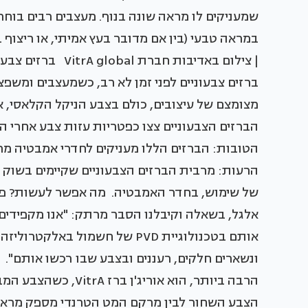
שמעניקים לו מראה שונה בנוף. מעצבים רבים בוחר
במראה טבעי (בין אם מדובר בעץ אמיתי, או ריצוף
ברזים צבעוניים לפני זמן לא רב, כשמעצבים ומשפצ
מצומצם של עיצובים, כולם בצבע הניקל הקלאסי, א
הברזים הצבעוניים צצו כפטריות עזות צבע אחרי 
הטובות: הברזים הללו מעניקים לחדרי אמבטיה מרא
הרעות: מרבית הברזים הצבעוניים שקיימים בשוק 
של שימוש, בחדר האמבטיה. מה אפשר לעשות? פני
אלגל, בשאלה וקיבלנו הסבר מרתק: "אנו מקפידים ע
אותם בטכנולוגיית PVD של חשמול
ונשארים חלקים, רעננים ובצבע שבו רכשו אותם". 
הרבה ביותר, הוא אורי
הצבע השחור לבין מרקם המט הטרנדי מספק מראה יי