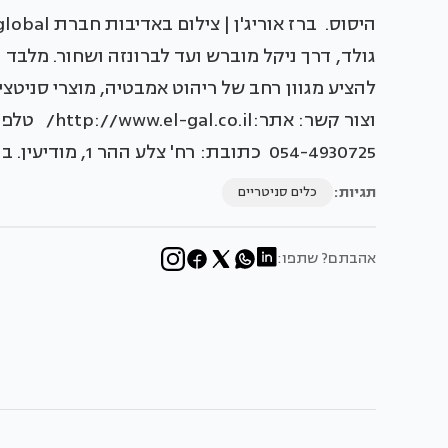
גולד, דרך ניקל מוברש ועד לברונזה ושחור. מלבד ה
להציע מגוון רחב של ריהוט אמבטיה, מוצרי סניטצ
054-4930725 כתובת: רח' צלע ההר 1, מודיעין. ב WAZE "אלגל מודיעין" צילום באדיבות: VitrA global
תגיות:
כלים סניטריים
אהבתם? שתפו: