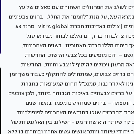
ים לשלב את הפרזולים השחורים עם טאצ'ים של עץ
 במראה עץ), על מנת "לחמם" את החלל. ברזים צבעוניים
| צילום באדיבות חברת VitrA global ברזים צבעוניים | צילום באדיבות חברת VitrA global טרנד #3
ים רצו לבחור ברז, הם נאלצו לבחור מבין ארסנל
ך הימים הללו הרחק מאחורינו. בשנים האחרונות,
הגשם – והם מופיעים בכל צבעי הקשת. החדשות
ה מרענן ויכולים להוסיף לו צבע וחיות. החדשות
הם ברזים צבועים, שמתחילים להתקלף כעבור משך זמן
נו לאלדר נבון, סמנכ"ל תחום קמעונאות בחברת
ל ברזים צבעוניים באיכות הגבוהה ביותר, ולכן צובעים
 באלקטרוליזה. התוצאה – ברזים שמחזיקים מעמד במשך שנים
אחד מהברזים שזכו בחודשים האחרונים לפופולריות
ג'ן ברז VitrA, כשהצבע המבוקר שיותר הוא שחור מט - השילוב בין האלגנטיות של
חודי שיותר ויותר אנשים עטים אחריו ובוחרים בו ללא