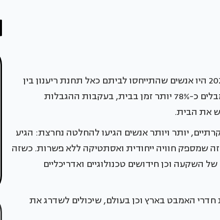
"ביתו של אדם מבצרו" אומרים, וצודקים. אם עד 2020 היו אנשים שהתייחסו לביתם כאל תחנת ריענון בין
מגוון האטרקציות והפינוקים שבחוץ, כיום אנשים מבלים כ-78% יותר זמן בבית, בעקבות ההגבלות
ש את הבית.
רתיים, יותר ויותר אנשים הגיעו להחלטה נחרצת: הגיע
כזה שמספק חוויה ייחודית ואסתטיקה ללא פשרות. כשזה
ל השקעה וכן חידושים טכנולוגיים ואדריכליים
שסוחפים את חדרי האמבט בארץ וכן בעולם, שיכולים לשדרג את