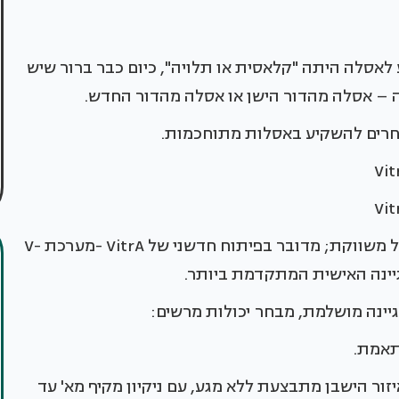
לאסלה היתה "קלאסית או תלויה", כיום כבר ברור שיש
– אסלה מהדור הישן או אסלה מהדור החדש.
בוחרים להשקיע באסלות מתוחכמות.
הכירו את היהלום שבחדרי האמבטיה שחברת אלגל משווקת; מדובר בפיתוח חדשני של VitrA -מערכת V-
ינה מושלמת, מבחר יכולות מרשים:
תאמת.
יזור הישבן מתבצעת ללא מגע, עם ניקיון מקיף מא' עד