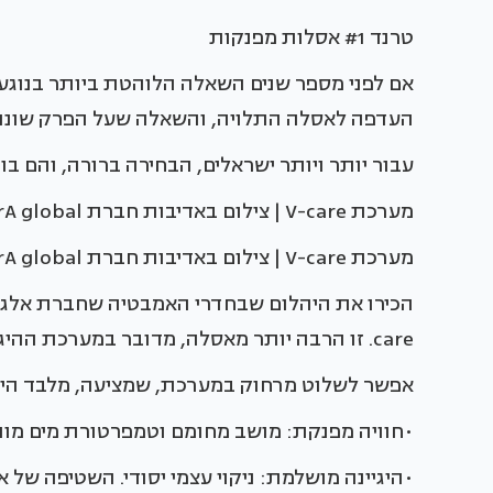
טרנד #1 אסלות מפנקות
אם לפני מספר שנים השאלה הלוהטת ביותר בנוגע 
העדפה לאסלה התלויה, והשאלה שעל הפרק שונה 
עבור יותר ויותר ישראלים, הבחירה ברורה, והם 
מערכת V-care | צילום באדיבות חברת VitrA global
מערכת V-care | צילום באדיבות חברת VitrA global
care. זו הרבה יותר מאסלה, מדובר במערכת ההיגיינה האישית המתקדמת ביותר.
אפשר לשלוט מרחוק במערכת, שמציעה, מלבד היגי
•חוויה מפנקת: מושב מחומם וטמפרטורת מים מו
•היגיינה מושלמת: ניקוי עצמי יסודי. השטיפה של א