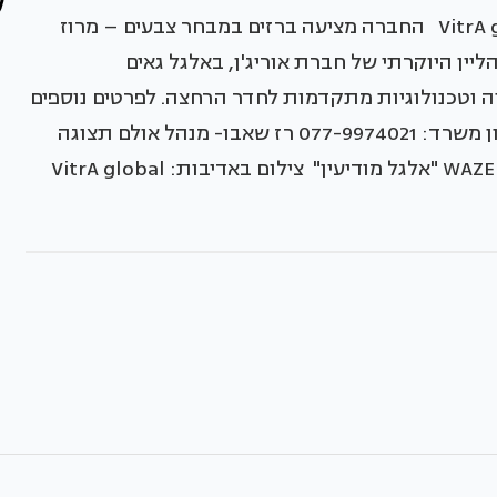
היסוס. ברז אוריג'ן | צילום באדיבות חברת VitrA global החברה מציעה ברזים במבחר צבעים – מרוז
ליין היוקרתי של חברת אוריג'ן, באלגל גאים
יה וטכנולוגיות מתקדמות לחדר הרחצה. לפרטים נוספים
וצור קשר: אתר:http://www.el-gal.co.il/ טלפון משרד: 077-9974021 רז שאבו- מנהל אולם תצוגה