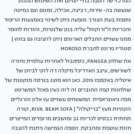
המרכזי של הספה בחיי יומיום ואת השימוש המגוון
שנעשה בה- אירוח, רביצה, אכילה, נמנום וגם כמיטה
נוספת בעת הצורך. מופעה ניתן לשינוי באמצעות הריפוד
והכריות ה"זרוקות" עליה בנון שלנטיות, והודות לחומר
ממנו עשויים החבלים הארוגים ניתן להציבה גם בחוץ |
סטודיו פרונט לחברת MOROSO.
את שולחן PANGEA, כסימבול לאחדות עולמית וחזרה
לשורשים, עיצב האדריכל מיקלה דה לוקי לביתן של
איטליה באקספו 2015. כאן הוא מוצג בגרסה מוקטנת של
שולחנות קפה החוברים זה לזה כעין פאזל המשרטט
מפה גיאוגראפית. המשטחים עשויים עץ אלון והרגליים
הקוניות מעץ "בריקולה" | RIVA. BEAM SOFA, קורה
תחתית כבסיס לכריות גב ומושבים מרופדים המייצרים
חזות עוטפת ומחבקת. הספה הגמישה ניתנת להצבה