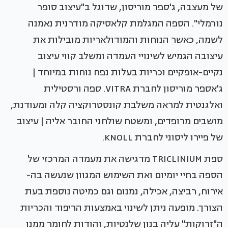
של מעצבה, ג'ספר מוריסון, שדוגל ב"עיצוב סופר
נורמלי". הספה המגלמת קלאסיקה מודרנית נאמנה
לשמה, כאשר הנוחות והמודולאריות מובילות את
עיצובה הגמיש לשינויי העמדה ומשלב קווי עיצוב
נקיים-אופקיים וכריות בעלות נפח נוחות במיוחד |
ג'אספר מוריסון לחברת VITRA. ספה ורסטילית
ואלגנטית למראה משלבת קונסטרוקציה קלה ומעודנת,
מושבים מרופדים, ומשטח שולחני החובר אליה | עיצוב
של פיירו ליסוני לחברת KNOLL.
ספת TRICLINIUM מדגישה את מעמדה המרכזי של
הספה בחיי יומיום ואת השימוש המגוון שנעשה בה-
אירוח, רביצה, אכילה, נמנום וגם כמיטה נוספת בעת
הצורך. מופעה ניתן לשינוי באמצעות הריפוד והכריות
ה"זרוקות" עליה בנון שלנטיות, והודות לחומר ממנו