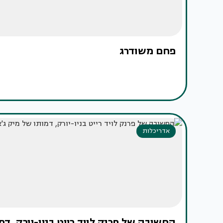
פחם משודרג
אדריכלות
החשיבה של פרנק לויד רייט בניו-יורק, דמ