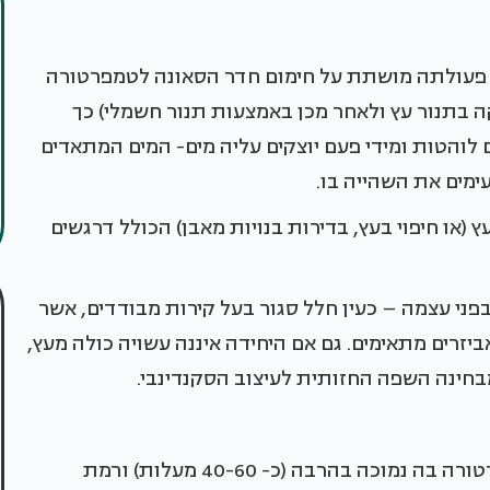
ן פעולתה מושתת על חימום חדר הסאונה לטמפרטורה
ור הסקה בתנור עץ ולאחר מכן באמצעות תנור חשמלי) כך
 לוהטות ומידי פעם יוצקים עליה מים- המים המתאדים
עימים את השהייה בו.
 (או חיפוי בעץ, בדירות בנויות מאבן) הכולל דרגשים
פני עצמה – כעין חלל סגור בעל קירות מבודדים, אשר
ביזרים מתאימים. גם אם היחידה איננה עשויה כולה מעץ,
בחינה השפה החזותית לעיצוב הסקנדינבי.
הסאונה הרטובה נבדלת מזו היבשה בכך שהטמפרטורה בה נמוכה בהרבה (כ- 40-60 מעלות) ורמת