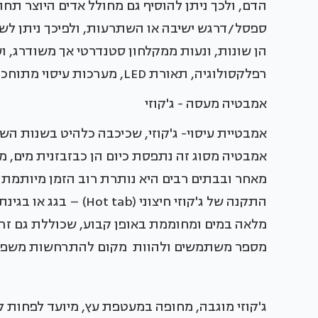
הדם, ולכך ניתן להוסיף גם מחולל אדים היוצר תחו
ספסל/דרגש ישיבה או השתרעות, ולפיכך ניתן לשל
הן שונות, ונעות ממקלחון סטנדרטי אך משודרג, ו
רפלקסולוגיה, תאורת LED, מערכות עיסוי מתוחכמות, מערכת שליטה ועוד.
אמבטיה מעסה - ג'קוזי
אמבטיית עיסוי- ג'קוזי, שכיכבה כלהיט בשנות הש
אמבטיה מסוג זה נתפסת כיום הן כבזבזנית מים, מא
מאחר ובבתים רבים היא נותרת רוב הזמן מיותמת
התקנה של ג'קוזי חיצוני
מלאה במים ומחוממת באופן קבוע, שכוללת גם זרמ
מספר משתמשים ולהוות מקום להתרחשות משפחת
ג'קוזי מוגבה, מחופה במעטפת עץ, מיועד לפחות ל