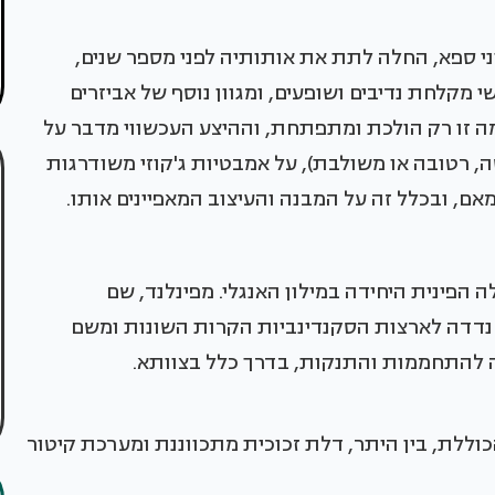
י ספא, החלה לתת את אותותיה לפני מספר שנים,
י מקלחת נדיבים ושופעים, ומגוון נוסף של אביזרים
מה זו רק הולכת ומתפתחת, וההיצע העכשווי מדבר על
ה, רטובה או משולבת), על אמבטיות ג'קוזי משודרגות
חמאם, ובכלל זה על המבנה והעיצוב המאפיינים אותו.
נד וזוהי גם המילה הפינית היחידה במילון האנגלי. מפינלנד, שם
 נדדה לארצות הסקנדינביות הקרות השונות ומשם
ה להתחממות והתנקות, בדרך כלל בצוותא.
 סאונה ביתית מעץ, של המותג 'Effegibi', הכוללת, בין היתר, דלת זכוכית מתכווננת ומערכת קיטור