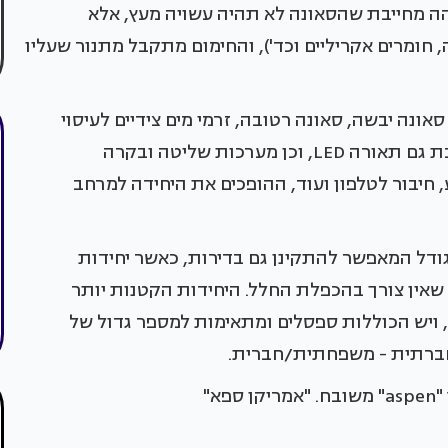
אוד (כ- 95%). הלחות הגבוהה מחייבת שהסאונה לא תהיה עשויה מעץ, אלא
 חומרים אקריליים וכד'), והחימום מתקבל מתנור שעליו
אונה יבשה, סאונה רטובה, זרמי מים צידיים לעיסוי
וראש מקלחת נדיב ממדים. בחלק מהדגמים משולבת גם תאורה LED, וכן מערכות שליטה ובקרה
חיבור לטלפון ועוד, ההופכים את היחידה למרחב
ודל המאפשר להתקינן גם בדירות, כאשר יחידות
שאין צורך בהכפלת החלל. היחידות הקטנות יותר
 ויש הכוללות ספסלים ומתאימות למספר גדול של
חברתית - משפחתית/חברית.