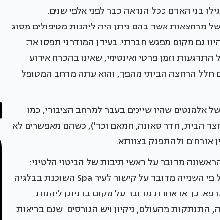
גילו בני האדם ככל הנראה כבר לפני אלפי שנים.
של מרחצאות אשר בהם ניתן היה ליהנות מטיפולים מסוג
היוו גם מקום מפגש חברתי. בעידן המודרני תפסו את
תרגעות וזמן פרטי ואינטימי, שאינו בהכרח אירוע
 גם חלל הרחצה הביתי מהפך, והוא עתה מרחב המטופל
 אלמנטים שהיו שייכים בעבר למרחב הציבורי, כמו
חצר הבית, חדר סאונה, חמאם וכד'), כשהם מאפשרים לא
ן אורחים ולהתפנק בצוותא.
הראשונה מדובר על ראשי תיבות של הביטוי הלטיני:
Salus per Aquae (בריאות באמצעות מים) ואילו על פי השנייה מדובר על קישור לעיר Spa השוכנת בבלגיה
פא. כך או אחרת מדובר על מקום בו ניתן ליהנות
ה, התנתקות מהעולם, ניקיון ויש הגורסים שגם בריאות