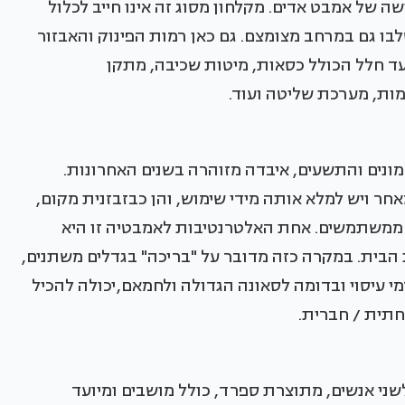
שה של אמבט אדים. מקלחון מסוג זה אינו חייב לכלול
בו גם במרחב מצומצם. גם כאן רמות הפינוק והאבזור
עד חלל הכולל כסאות, מיטות שכיבה, מתקן
מונים והתשעים, איבדה מזוהרה בשנים האחרונות.
חר ויש למלא אותה מידי שימוש, והן כבזבזנית מקום,
 ממשתמשים. אחת האלטרנטיבות לאמבטיה זו היא
 (Hot tab) – בגג או בגינת הבית. במקרה כזה מדובר על "בריכה" בגדלים משתנים,
י עיסוי ובדומה לסאונה הגדולה ולחמאם,יכולה להכיל
ית / חברית.
שני אנשים, מ
תוצרת ספרד
, כולל מושבים ומיועד