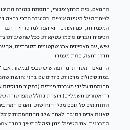
החמאם, בית מרחץ ציבורי, התפתח במזרח התיכון
לשמירה על היגיינה אישית. בהיעדר חדרי רחצה בית
המעמדות, ועם השנים הוא הפך למרכז חיי החברה – 
הטיפוח וגברים סיכמו עסקאות. ככל שחשיבותו ג
שיש, עם מאפיינים ארכיטקטוניים מסורתיים, אך ע
חדרי רחצה, פחת מעמדו.
החמאם המסורתי מחופה שיש טבעי (במקור, אבן 'מר
במת טיפולים מרכזית, כיורים עם ברזי נחושת שהמ
מחוממת על ידי מערכת פנימית (במקור מבוססת על
התזת מים על גופם מכלי הנחושת, והמים המרובים
סאונת אדים רטובה. לאחר שלב ההתחממות קיבלו 
המרכזית. את הטיפול ניתן היה להמשיך בחדר אחר