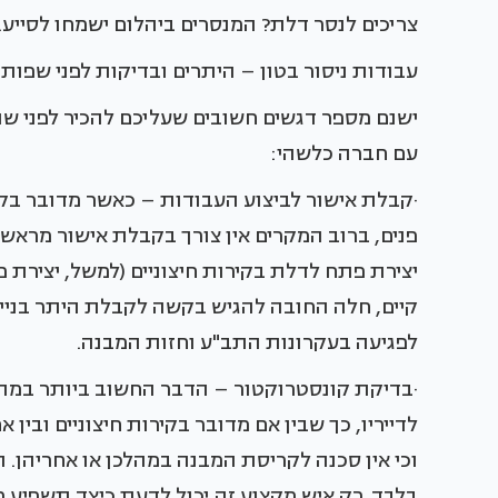
צריכים לנסר דלת? המנסרים ביהלום ישמחו לסייע. עוד מידע באתר: .co.il
עבודות ניסור בטון – היתרים ובדיקות לפני שפו
ישנם מספר דגשים חשובים שעליכם להכיר לפני ש
עם חברה כלשהי:
·קבלת אישור לביצוע העבודות – כאשר מדובר בקיר
פנים, ברוב המקרים אין צורך בקבלת אישור מראש
יצירת פתח לדלת בקירות חיצוניים (למשל, יצירת 
קיים, חלה החובה להגיש בקשה לקבלת היתר בניי
לפגיעה בעקרונות התב"ע וחזות המבנה.
·בדיקת קונסטרוקטור – הדבר החשוב ביותר במהלך
לדייריו, כך שבין אם מדובר בקירות חיצוניים ובין א
וכי אין סכנה לקריסת המבנה במהלכן או אחריהן.
בלבד. רק איש מקצוע זה יכול לדעת כיצד תשפיע פ