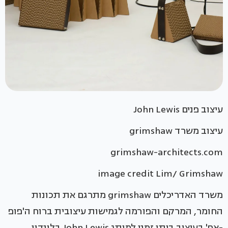
עיצוב פנים John Lewis
עיצוב משרד grimshaw
grimshaw-architects.com
image credit Lim/ Grimshaw
משרד האדריכלים grimshaw מתרגם את תכונות
החומר, המרקם והפורמה לגמישות עיצובית ברוח ה'פופ
-אפ' בעיצוב ביתן זמני למותג John Lewis בלונדון,