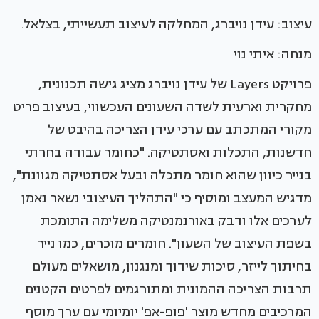
עיצוב: עידן נויברג, המחלקה לעיצוב תעשייתי, בצלאל.
מנחה: איתי נוי
פרויקט Layers של עידן נויברג מציג גישה תכנונית,
מחקרית וארעית לשדה השעונים העכשווי, בעיצוב פריט
מקורי המתכתב עם ערכי עידן הצריכה בהיבט של
חדשנות, התכלות ואסתטיקה. "כחומר עבודה בחרתי
בנייר כיוון שהוא חומר מתכלה ובעל אסתטיקה מגוונת",
מדגיש המעצב ומוסיף כי "התהליך העיצובי נשאר נאמן
לערכים אלו ודבק באורנמנטיקה משלימה התומכת
בשפת העיצוב של השעון". חומרים מוכרים, כמו נייר
בחיתוך לייזר, סיכות שידוך ומנגנון, מושאלים מעולם
תרבות הצריכה ההמונית ומתורגמים לפרטים הקטנים
המרכיבים מחדש מוצר 'פופ-אפ' יומיומי עם ערך מוסף