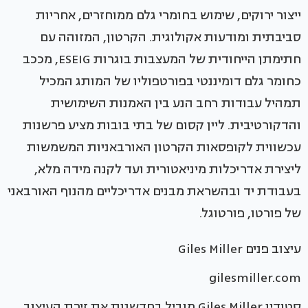
ייצור ירוקים, שימוש בחומרי גלם ממוחזרים, אחריות
סביבתית ומודעות אקולוגית. הקרטון, המזוהה עם
חתימתן הייחודית של המעצבות בוגרות ESEIG, מככב
כחומר גלם דומיננטי בפורטפוליו של המותג המכיל
תמהיל עבודות רחב הנע בין האמנות השימושית
והדקורטיבית. ליין קסום של בתי בובות מציע פרשנות
עכשווית לקופסאות הקרטון האורבאניות המשמשות
ליצירת אדריכלות מיניאטורית ועד לקנה מידה מלא,
בעבודת יד ובהשראת מבנים אדריכליים מהנוף האורבאני
של פורטו, פורטוגל.
עיצוב פנים Giles Miller
gilesmiller.com
סטודיו Giles Miller מוביל בחדשנות את זירת העיצוב