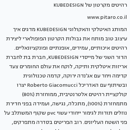
רהיטים מקרטון של KUBEDESIGN
www.pitaro.co.il
המותג האיטלקי והאקולוגי KUBEDESIGN מדגים איך
עיצוב טוב מותח את גבולות הקרטון הפופולארי ליצירת
רהיטים איכותיים, עמידים, אופנתיים ופונקציונאליים.
הדור השני של מייסדי KUBEDESIGN, חברת בת לחברת
אריזות איטלקית ותיקה, לוקח את עולם החומרים צעד
קדימה ויחד עם אג'נדה ירוקה, קדמה טכנולוגית
ובשיתוף עם האדריכל Roberto Giacomucci יצרו
קולקציית רהיטים אלטרנטיבית, ממוחזרת (80%)
מתמחזרת (100%), מתכלה, נגישה, ועמידה בפני חדירת
נוזלים תודות לגימור ייחודי עשוי pvc שקוף המשתלב על
פני השטח העליונים. רוב הפריטים בסדרה מתפרקים,