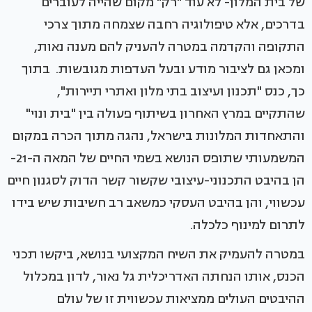
של בית המלון- לא עוד "רק" מקום שהייה לעוברים
בדרכים, אלא טיפולוגיה רחבה שצמחה מתוך צרכי
התקופה והקדמה במטרה להעניק להם מענה נאות,
ומכאן גם לציבור מודע ובעל העדפות מגובשות. בתוך
כך, כנס "תכנון ועיצוב בתי מלון ואתרי תיירות",
שהתקיים במרץ האחרון בשיתוף פעולה בין "בית ונוי"
והתאחדות המלונות בישראל, נהגה מתוך הכרה במקום
המשמעותי שתופס הנושא בשמי החיים של המאה ה-21-
הן בהיבט התכנוני-עיצובי שקשור קשר הדוק לסגנון חיים
עכשווי, והן בהיבט העסקי כמשאב רב חשיבות שיש בידו
לתרום למינוף כלכלה.
במטרה להעמיק את השיח המקצועי בנושא, ביקשו תכני
הכנס, אותו הנחתה האדריכלית גל נאור, לדון במכלול
ההיבטים העולים ממציאות עכשווית זו של עולם