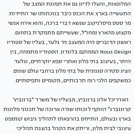
המלונאות, והעלו לדיון גם את תמונת המצב של
התעשייה בארץ. את הכנס כיבד בנוכחותו שר התיירות
מר סטס מיסז'ניקוב שנשא דברי ברכה, והוא אירח אנשי
מקצוע מהארץ ומחו"ל, שעשייתם מתמקדת בתחום.
ראשון הדוברים היה המעצב ניר גלעד, בעליו של סטודיו
Nous Design הממוקם בלונדון. הסטודיו מתמחה, בין
היתר, בעיצוב בתי מלון ואתרי ספא יוקרתיים, וגלעד
הציג סקירה סגנונית של בתי מלון ברחבי עולם שונים
כמשקפים הלכי רוח תרבותיים, מקומיים ותפיסתיים.
האדריכל אלון ברנוביץ, מבעליו של משרד "ברנוביץ'
קרוננברג" הזוקף לזכותו שורה ארוכה של תכנוני מלונות
בארץ ובעולם, התייחס בהרצאתו לתהליך גיבוש קונספט
עיצובי לבית מלון, וריתק את הקהל בהצגת תהליכי