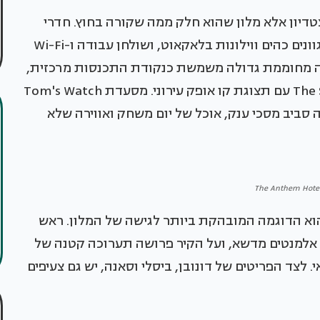
טדיון אלא מלון שהוא חלק ממה שקורה בחוץ. חדרי
הלינה - 179 בסך הכל, חלקם סוויטות - מצוידים בגוונים כהים ווילונות בלאקאוט, ושולחן עבודה ו-Wi-Fi
כה מחוממת גדולה משמשת כנקודת התכנסות מרכזית,
עם בר בריכה בשם Soundwave וגג שנקרא The Stage עם תצוגת קו אופק עירוני. מסעדת Tom's Watch
יה סביב מסכי ענק, אוכל של יום משחק ואווירה שלא
גדות הכדורגל) הוא הדוגמה המובהקת ביותר לגישה של המלון. ראש
אלמנטים מדשא, ועל הקיר פרושה תערוכה קטנה של
לצד הפריטים של דונובן, ביסלי וסאנה, יש גם צעיפים