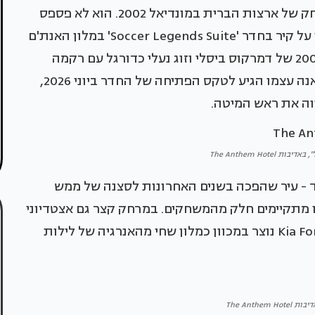
טוני סאנה (Tony Sanneh) שיחק כל דקה בכל משחק של ארצות הברית במונדיאל 2002. הוא לא פספס
שנייה. עכשיו הג'רזי שלו מהנבחרת הלאומית תלוי על קיר בחדר 'Soccer Legends Suite' במלון האנת'ם
(The Anthem Hotel), לצד מדי הנבחרת משנת 2002 של דמרקוס ביסלי וזוג נעלי כדורגל עם רקמה
מותאמת אישית של כדורגל העבר לנדון דונובן. סאנה עצמו הגיע לטקס הפתיחה של החדר ביוני 2026,
וה את ראש המיטה.
The Anthem Hotel
ל, באינגלווד - עיר שהפכה בשנים האחרונות לסצנה של ממש
ן נמצא צעדים ספורים מה-SoFi Stadium, בו מתקיימים חלק מהמשחקים. במרחק קצר גם אצטדיוני
הכדורסל ה-Intuit Dome וה-Kia Forum. The Anthem נוצר במכוון כמלון שחי מהאנרגיה של לילות
The Anthem 