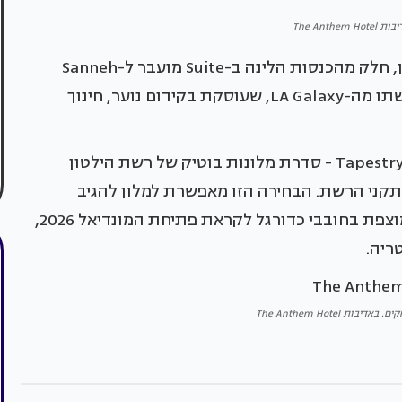
The Anthe
החדר גם קשור לפרויקט חברתי. לפי הנהלת המלון, חלק מהכנסות הלינה ב-Suite מועבר ל-Sanneh
Foundation, עמותה שייסד טוני סאנה לאחר פרישתו מה-LA Galaxy, שעוסקת בקידום נוער, חינוך
The Anthem הוא חלק מ-Tapestry Collection by Hilton - סדרת מלונות בוטיק של רשת הילטון
ני הרשת. הבחירה הזו מאפשרת למלון להגיב
לאירועים ולרגעים בזמן אמת. כך, כשהעיר הייתה מוצפת בחובבי כדורגל לקראת פתיחת המונדיאל 2026,
ריה.
ת The Anthem Hotel