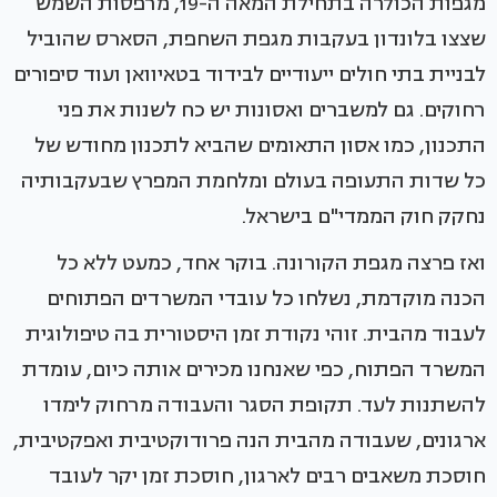
מגפות הכולרה בתחילת המאה ה-19, מרפסות השמש
שצצו בלונדון בעקבות מגפת השחפת, הסארס שהוביל
לבניית בתי חולים ייעודיים לבידוד בטאיוואן ועוד סיפורים
רחוקים. גם למשברים ואסונות יש כח לשנות את פני
התכנון, כמו אסון התאומים שהביא לתכנון מחודש של
כל שדות התעופה בעולם ומלחמת המפרץ שבעקבותיה
נחקק חוק הממדי"ם בישראל.
ואז פרצה מגפת הקורונה. בוקר אחד, כמעט ללא כל
הכנה מוקדמת, נשלחו כל עובדי המשרדים הפתוחים
לעבוד מהבית. זוהי נקודת זמן היסטורית בה טיפולוגית
המשרד הפתוח, כפי שאנחנו מכירים אותה כיום, עומדת
להשתנות לעד. תקופת הסגר והעבודה מרחוק לימדו
ארגונים, שעבודה מהבית הנה פרודוקטיבית ואפקטיבית,
חוסכת משאבים רבים לארגון, חוסכת זמן יקר לעובד