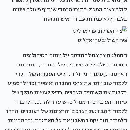
אך מחייבות שמירה קפדנית על הגיינה מאידך), משרד
קולבורציה המכיל בתוכו מרחבי שיתוף פעולה שונים
בלבד, ללא עמדות עבודה אישיות ועוד.
ציר השילוב עדי אדליס
ההחלטה צריכה להתבסס על ניתוח הטיפולוגיה
הנוכחית של חלל המשרדים של החברה, התרבות
הארגונית, סגנון הניהול ותהליכי העבודה שלה. כדי
ללמוד טוב יותר את צרכי החברה ואופייה וכדי להטמיע
בקלות את השינויים הצפויים, כדאי לעשות מהלך של
שיתוף העובדים והמנהלים, שיעזור למתכנן ולחברה
ללמוד ולהבין את הצרכים והרצונות של העובדים. מהלך
הלמידה הזה יקח בחשבון את כל האתגרים והחסרונות
שהעובדים עשויים להיתקל בהם בעבודה מרחוק ולהציע