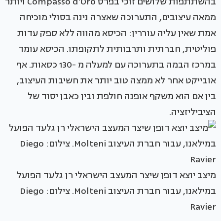
בהשתתפות שלושים זוכי בפרס Compasso d'Oro ויותר
ממאה עיצובים, התערוכה שאצרה נינה בסולי מוכיחה
אמת שאין עליה עוררין: הכיסא מהווה ללא ספק עדות
פוליטית, חברתית ותרבותית לתקופתו. הכיסא עומד
במרכז הבמה בתערוכה עם למעלה מ -130 כסאות. אף
אובייקט אחר לא ממצה טוב יותר את חשיבות העיצוב,
בין אם הוא משקף אופנה חולפת ובין כאבן יסוד של
הציביליזציה.
מיצב יוצא דופן שיצר המעצב הישראלי רן גלעד הפועל
במילאנו, עבור חברת העיצוב Molteni. צילום: Diego
Ravier