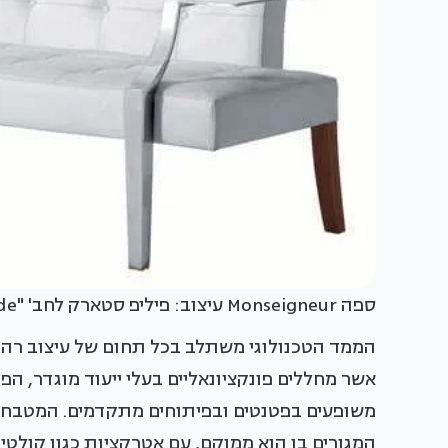
ספה Monseigneur עיצוב: פיליפ סטארק לחב' "Driade" (בארץ: "הביטאט")
הממד הטכנולוגי משתלב בכל תחום של עיצוב רהיט
אשר מחללים פונקציונאליים בעלי ייעוד מוגדר, הפ
משופעים בפטנטים ובפיתוחים מתקדמים. המטבח ל
המגורים בו הוא ממוקם, עם אטרקציות כגון קולטי