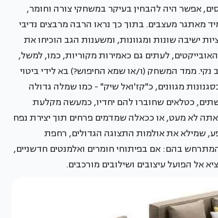
ים, אפשר היה להבחין בעיקר במשחקי צורה וחומר,
ד מאתגר מעצבים. בתוך כך נראו הרבה מרבצים נדיבי
ת ישיבה שונות ומגוונות, ומשענות הגב הוכיחו את
בייקטים, לעתים גם כאמירות מקוריות, כמו, למשל,
נקי. ממד המשחק (ו/או שמא החיפוש?) בא לידי ביטוי
גנונות מגוונים, כ"קז'ואל שיק" - כמו שמלה גדולה
תים, כטלאים שחוברו להם יחדיו, כמעשה מקלעת
תה לא מעט, או ככאלה שמדמים פרחים תוך יצירת נפח
ע, שמילא את אולמות התצוגה הגדולים, רחפת
המתרחש בהם: אם בפיתוחי חומרים ואלמנטים חדשניים,
 אל הפועל עיצובים ושילובים מורכבים.