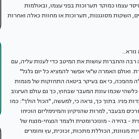
יסד עצמו כמוקד תערוכות בפני עצמו, ובאולמות
ם, השקות מסוגננות, תערוכות או מחוות כאלה ואחרות
ורא...
רבה והחברות עושות את המיטב כדי לענות עליה, עם
 ואולם האמרה ש"אי אפשר להמציא כל יום גלגל"
נה. "בגדול", מילאנו 2008, לא חוללה מהפכה, כי אם בעיקר ביטאה התחזקות של מגמות
לשהי שכמו עונת המעבר שבחוץ, כך גם עולם העיצוב
ת פניו. בתוך כך, נראה כי, למעשה, "הכול הולך": כמו
רכים מבעבר, למרות שהניקיון והמינימליזם הוכיחו
ת - בהירה - מונוכרומטית ולצמד הנצחי-מנצח של
יות מגוונת, הכוללת מתכות, זכוכית, עץ וחומרים