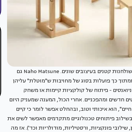
Cube 6- קוביה תמימה מצניעה בתוכה שרפרפים/שולחנות קטנים בעיצובים שונים. Naho Matsune גם
ומתוך כך פועלות בסוג של מחויבות ש"מוטלת" עליהן
ואנסים - פיתוח של קולקציות קיימות או משחק
ים חדשים ומהפכניים. אחרי הכול, המענה שמעניק היום
יים", הוא איכותי וטוב, ובהחלט אפשר לומר כי קיים
ר בשילוב פיתוחים טכנולוגיים מתקדמים מאפשר לשים את
שילובי פונקציות, ורסטיליות, מודולריות וכד'). אז מה