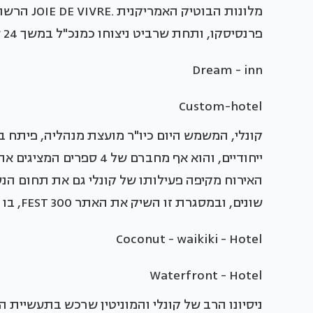
פרנסיסקו, ותחת שרביט ניצוחו כמנכ"ל במשך 24 שנים שגשגה והפכה לרשת השנייה בגודלה בארה"ב.
Dream - inn
Custom-hotel
קונלי, המשמש היום כיו"ר מועצת מנהליה, פיתח 
ייחודיים, והוא אף מחברם 
האירוח מקיפה פעילותו של קונלי גם את תחום הנ
שונים, ובמסגרת זו השיק את האתר FEST 300, בו הוא חולק עם גולשיו את תשוקתו לנסיעות ולפסטיבלים.
Coconut - waikiki - Hotel
Waterfront - Hotel
ניסיונו הרב של קונלי והמוניטין שרכש בתעשיית 