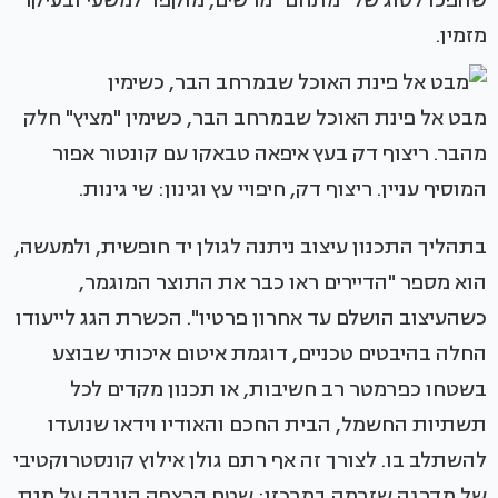
שהפכו לסוג של "מתחם" מרשים, מוקפד למשעי ובעיקר
מזמין.
מבט אל פינת האוכל שבמרחב הבר, כשימין "מציץ" חלק
מהבר. ריצוף דק בעץ איפאה טבאקו עם קונטור אפור
המוסיף עניין. ריצוף דק, חיפויי עץ וגינון: שי גינות.
בתהליך התכנון עיצוב ניתנה לגולן יד חופשית, ולמעשה,
הוא מספר "הדיירים ראו כבר את התוצר המוגמר,
כשהעיצוב הושלם עד אחרון פרטיו". הכשרת הגג לייעודו
החלה בהיבטים טכניים, דוגמת איטום איכותי שבוצע
בשטחו כפרמטר רב חשיבות, או תכנון מקדים לכל
תשתיות החשמל, הבית החכם והאודיו וידאו שנועדו
להשתלב בו. לצורך זה אף רתם גולן אילוץ קונסטרוקטיבי
של מדרגה שזרמה במרכזו: שטח הרצפה הוגבה על מנת