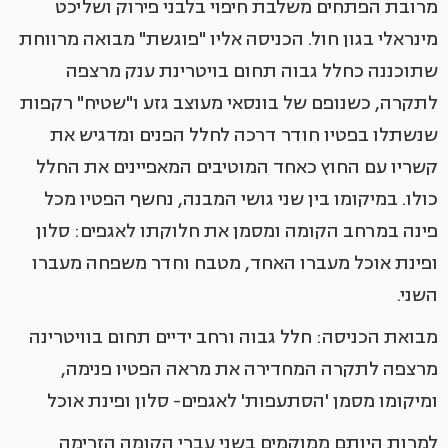
מרובת הפתחים משלבת חיפוי בלבני פירוק ושליכט
מינראלי בגון חול. הכניסה אליו "פוגשת" מבואה מרווחת
שתוכננה כחלל גבוה תחום בויטרינת ענק מרצפה
לתקרה, כשנופם של בונסאי מעוצב גזע ו"שטיח" רקפות
שנשתלו בפטיו חודר דרכה לחלל הפנים ומדגיש את
קשריו עם החוץ כאחד המוטיבים המאפיינים את החלל
כולו. במיקומו בין שני גושי המבנה, נחשף הפטיו מכל
פינה במרחב הקומה ומסמן את חלוקתו לאגפים: סלון
ופינת אוכל מעברו האחד, מטבח וחדר משפחה מעברו
השני.
מבואת הכניסה: חלל גבוה ורחב ידיים תחום בוויטרינה
מרצפה לתקרה המחדירה את מראה הפטיו פנימה,
ומיקומו מסמן 'הסתעפות' לאגפים- סלון ופינת אוכל
למרות היותם ממוקמים בשני עברי הקומה הזרימה