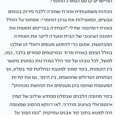
המיישרים קו עם המארג החומרי.
נוכחות משמעותית אחרת שמורה ללבני פירוק בגוונים
טבעיים, המאצילות את ערכן החומרי- אסתטי על החלל
באורח דומיננטי. שירלי:"הבחירה בבריקים תואמת את
הסגנון העיצובי של הבית ונועדה לייצר את האווירה
המבוקשת. אמנם כדי להימנע מעומס ויזאלי הן שולבו
בחלל הפנים באורח מדוד ובמיקומים ספורים בלבד, כמו,
למשל, לכל גובהו של קיר חלל המדרגות כמוטיב מקשר
בין הקומות, בקיר סמוך למטבח ובחלקת קיר בסלון, אך
הפתחים הגדולים שחושפים, בין היתר, גם את קירות
המעטפת שחופו בהן מעצימים את תחושת נוכחותן".
בקיר מחופה הלבנים שבסלון מפתיע שילוב של קמין
אינטגראלי בעיצוב מודרני, לאו דווקא מהסוג שמצופה
היה למצוא בתוך קיר אבנים עתיקות. "כמו הפוך על