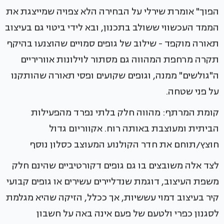
הפוך" אומרת שירלי על הבחירה הלא צפויה שמייצגת את
הממד העכשווי ששולב בתכנון, ובא לידי ביטוי גם בעיצוב
תאורה מוקפד - שילוב של גופים סמויים שהוצנעו בהיקף
תקרה מרחפת המהווה גם מסתור לוילונות אווריריים
ה"גולשים" ממנה, וגופים שקועים ופסי תאורה שהותקנו
על פני שטחה.
קומת המרתף: מהווה חלק בלתי נפרד מהפעילות
הביתית ומעוצבת באותה רוח. אקווריום גדול
חוצץ/תוחם את חדר הקולנוע המעוצב כסלון נוסף
לצד אלה משובצים בו גם גופים דקורטיביים שהינם חלק
משפת העיצוב, דוגמת שנדליירים עשירים או גופים קבועי
קיר בעיצוב דמוי עששיות, אך ככלל, הזיקה שהיא מגלמת
לסגנון כפרי ולטעם של פעם אינה באה על חשבון