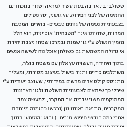
ששולבו בו, אך בה בעת עשיר למראה ושזור בנוכחותם
החמימה של לבני הפירוק, עץ גושני, וטקסטילים
בצבעוניות נעימה של גוונים טבעיים- בהירים. המטבח
המרווח, שחזותו אינה "מטבחית" אופיינית, הוא חלל
מזמין הנשלט ע"י גון שמנת ובמרכז שטחו ניצבת יחידת
אי גדולה המשמשת גם כשולחן אוכל נוח לשישה אנשים.
בתוך היחידה, העשויה עץ אלון עם משטח בוצ'ר,
משתלבים כיריים ותנור בישול בעיצוב מסורתי, ומעליה
מתנוסס קולט אדים מרשים במידותיו, שעוצב ייעודית ע"י
שירלי כך שיתאים לצבעוניות השלטת ולגון הארונות
הממוקמים משני עבריה. אף המקרר, ולמעשה צמד
המקררים, מתנאה באותו גון (נרכשו כהזמנה מיוחדת
אחרי כמה חודשי חיפוש טובים...) והוא "הוטמע" בתוך
יחידת מזווה גדולה, שחזיתותיה, המעוצבות כמשבצות