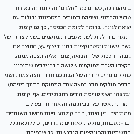
ביניהם רכה, כשהם כמו "זולגים" זה לתוך זה באורח
טבעי והרמוני, ושניהם תחומים בויטרינות גדולות עם
יציאה לגינה. בדומה לקומת הכניסה, כך גם קומת
המגורים נחלקת לשני אגפים הממוקמים בשני קצותיו של
גשר עשוי קונסטרוקציית בטון וריצוף עץ, החוצה את
גובהה הכפול של המבואה, צופה אליה ונצפה ממנה.
בקצהו האחד ממוקמים שלושה חדרי ילדים שתוכננו
כחללים נוחים (חדרה של הבת עם חדר רחצה צמוד, ושני
הבנים חולקים חדר רחצה אחד הממוקם בתווך ביניהם),
ובקצהו השני סוויטת הורים רחבת ידיים. אף קומת
המרתף, אשר כאן בבית מהווה אזור חי ופעיל בו
ממוקמים, בין היתר, חדר קולנוע, פינת מחשב משותפת
ובר-מטבחון, נחלקת לאזורים מוגדרים, וכוללת את כל
התשתיות והפונקציות הנדרשות, כך שבמידת