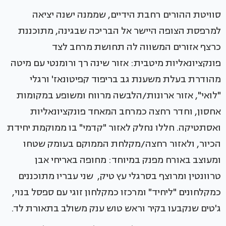
סוויטת ההורים רחבת הידיים, שממנה ישנה יציאה
למרפסת הצופה היישר אל הבריכה שבגינה, מתוכננת
כרצף אזורים המשווה לה תחושת מרחב לצד
פונקציונאליות מיטבית: אזור שינה רך ורומנטי עם מיטה
מהודרת בעלת משענת גב בריפוד קפיטונאז' ורגלי
"לואי", אזור ארונות/הלבשה מרווח ומשופע במקומות
אחסון, וחדר רחצה כמרחב המאחד פונקציונאליות
ואסתטיקה. חללו נחלק לאזור "קדמי" בו ממוקמת יחידת
הכיור, ולאזור רחצה/מקלחת הממוקם בעומק שטחו
ומעוצב באורח מפנק במיוחד: מחופה באריחי אבן
טרוונטין ומרוצף בסרגלי עץ טיק, שני עבריו מתוכננים
כמקלחונים "ליחיד" ומרכזו כמקלחון זוגי עם ספסל בנוי,
ג'טים שנקבעו בקיר וראש טוש ענק משולב בתאורת לד.