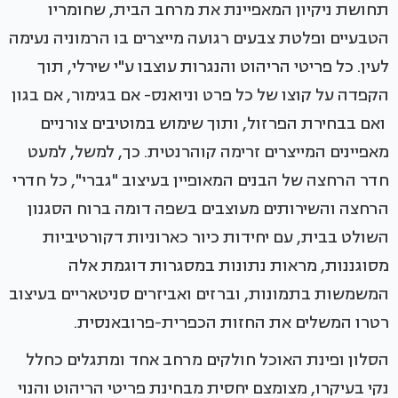
תחושת ניקיון המאפיינת את מרחב הבית, שחומריו
הטבעיים ופלטת צבעים רגועה מייצרים בו הרמוניה נעימה
לעין. כל פריטי הריהוט והנגרות עוצבו ע"י שירלי, תוך
הקפדה על קוצו של כל פרט וניואנס- אם בגימור, אם בגון
ואם בבחירת הפרזול, ותוך שימוש במוטיבים צורניים
מאפיינים המייצרים זרימה קוהרנטית. כך, למשל, למעט
חדר הרחצה של הבנים המאופיין בעיצוב "גברי", כל חדרי
הרחצה והשירותים מעוצבים בשפה דומה ברוח הסגנון
השולט בבית, עם יחידות כיור כארוניות דקורטיביות
מסוגננות, מראות נתונות במסגרות דוגמת אלה
המשמשות בתמונות, וברזים ואביזרים סניטאריים בעיצוב
רטרו המשלים את החזות הכפרית-פרובאנסית.
הסלון ופינת האוכל חולקים מרחב אחד ומתגלים כחלל
נקי בעיקרו, מצומצם יחסית מבחינת פריטי הריהוט והנוי