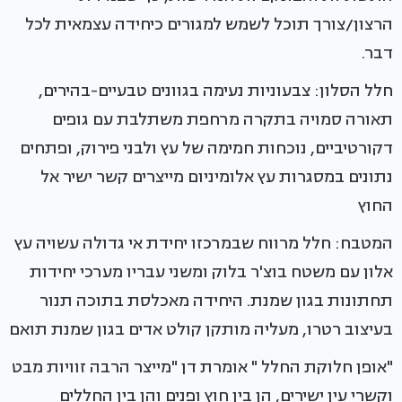
הרצון/צורך תוכל לשמש למגורים כיחידה עצמאית לכל
דבר.
חלל הסלון: צבעוניות נעימה בגוונים טבעיים-בהירים,
תאורה סמויה בתקרה מרחפת משתלבת עם גופים
דקורטיביים, נוכחות חמימה של עץ ולבני פירוק, ופתחים
נתונים במסגרות עץ אלומיניום מייצרים קשר ישיר אל
החוץ
המטבח: חלל מרווח שבמרכזו יחידת אי גדולה עשויה עץ
אלון עם משטח בוצ'ר בלוק ומשני עבריו מערכי יחידות
תחתונות בגון שמנת. היחידה מאכלסת בתוכה תנור
בעיצוב רטרו, מעליה מותקן קולט אדים בגון שמנת תואם
"אופן חלוקת החלל " אומרת דן "מייצר הרבה זוויות מבט
וקשרי עין ישירים, הן בין חוץ ופנים והן בין החללים