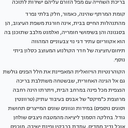
בריכת השחייה עם מפל הזורם עליהם ישירות לתוכה
קומת המרתף שהינה, כאמור, חלק בלתי נפרד
מהתנהלות החיים בבית, אינה חורגת משפת העיצוב, הן
בסגנונה והן בשימושי חומריה, ואלמנט מלבב שתוכנן בה
הוא אקווריום עתיר דגי נוי צבעוניים המהווה
תיחום/חציצה של חדר הקולנוע המעוצב כסלון ביתי
נוסף.
הקוהרנטיות הויזואלית המאפיינת את חלל הפנים גולשת
גם אל הגינה האחורית, שבשטחה משתלבת בריכה
הנצפית מכל פינה במרחב הבית, ויתרתו הינה רחבה
מרוצפת כ"מיקס" של אבנים בעיבוד עתיק (טרוונטין
וסוגים נוספים) במידות וגוונים שונים המייצרים תחושת
גודל. בחלקה הסמוך ליציאה מהמטבח ניצבים שולחן
אוכל נדיב ממדים, עמדת ברבקיו ופינת ישיבה, מוכנים